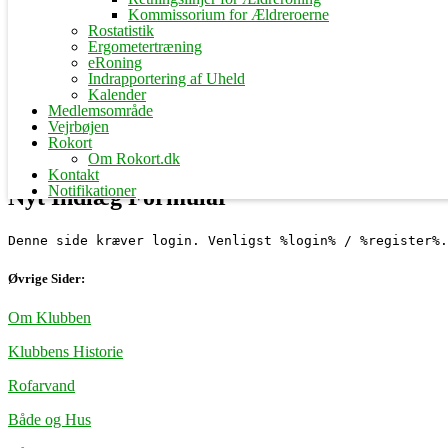
Kommissorium for Ældreroerne
Rostatistik
Ergometertræning
eRoning
Indrapportering af Uheld
Kalender
Medlemsområde
Vejrbøjen
Rokort
Om Rokort.dk
Kontakt
Notifikationer
Nyt Indlæg Formular
Denne side kræver login. Venligst %login% / %register%.
Øvrige Sider:
Om Klubben
Klubbens Historie
Rofarvand
Både og Hus