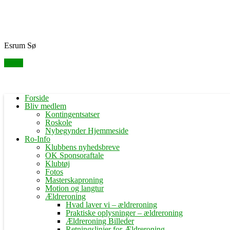
Skip
Fredensborg Roklub
to
content
Esrum Sø
Menu
Forside
Bliv medlem
Kontingentsatser
Roskole
Nybegynder Hjemmeside
Ro-Info
Klubbens nyhedsbreve
OK Sponsoraftale
Klubtøj
Fotos
Masterskaproning
Motion og langtur
Ældreroning
Hvad laver vi – ældreroning
Praktiske oplysninger – ældreroning
Ældreroning Billeder
Retningslinjer for Ældreroning