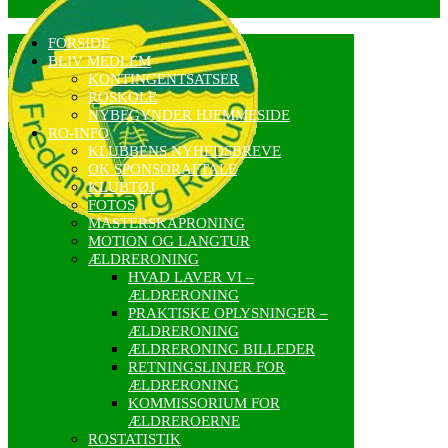
FORSIDE
BLIV MEDLEM
KONTINGENTSATSER
ROSKOLE
NYBEGYNDER HJEMMESIDE
RO-INFO
KLUBBENS NYHEDSBREVE
OK SPONSORAFTALE
KLUBTØJ
FOTOS
MASTERSKAPRONING
MOTION OG LANGTUR
ÆLDRERONING
HVAD LAVER VI –
ÆLDRERONING
PRAKTISKE OPLYSNINGER –
ÆLDRERONING
ÆLDRERONING BILLEDER
RETNINGSLINJER FOR
ÆLDRERONING
KOMMISSORIUM FOR
ÆLDREROERNE
ROSTATISTIK