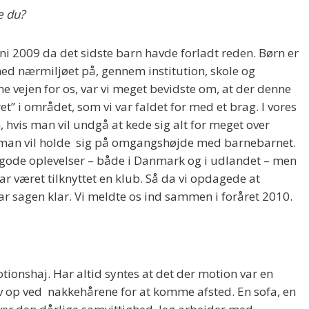
e du?
juni 2009 da det sidste barn havde forladt reden. Børn er
d nærmiljøet på, gennem institution, skole og
e vejen for os, var vi meget bevidste om, at der denne
t” i området, som vi var faldet for med et brag. I vores
n, hvis man vil undgå at kede sig alt for meget over
 man vil holde sig på omgangshøjde med barnebarnet.
, gode oplevelser – både i Danmark og i udlandet – men
ar været tilknyttet en klub. Så da vi opdagede at
r sagen klar. Vi meldte os ind sammen i foråret 2010.
tionshaj. Har altid syntes at det der motion var en
lv op ved nakkehårene for at komme afsted. En sofa, en