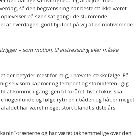
ver den dårlige samvittighed. Jeg arbejder med
verdag, så den begrænsning har bestemt ikke været
e oplevelser på søen sat gang i de slumrende
del af hverdagen, godt hjulpet på vej af en motiverende
outrigger – som motion, til afstressning eller måske
et der betyder mest for mig, i nævnte rækkefølge. På
ig selv som kaproer og tempoet og stabiliteten i gig
il at komme i gang igen til foråret, hvor fokus skal
ystre nogenlunde og følge rytmen i båden og håber meget
Frafaldet har været meget stort blandt sidste års
 “kanin”-trænerne og har været taknemmelige over den