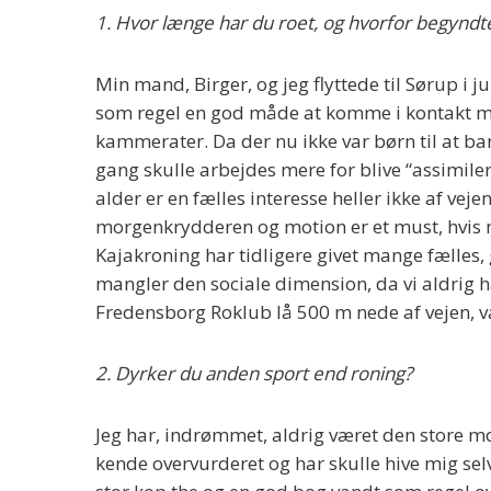
1. Hvor længe har du roet, og hvorfor begyndt
Min mand, Birger, og jeg flyttede til Sørup i 
som regel en god måde at komme i kontakt me
kammerater. Da der nu ikke var børn til at ban
gang skulle arbejdes mere for blive “assimilere
alder er en fælles interesse heller ikke af veje
morgenkrydderen og motion er et must, hvis
Kajakroning har tidligere givet mange fælles
mangler den sociale dimension, da vi aldrig h
Fredensborg Roklub lå 500 m nede af vejen, va
2. Dyrker du anden sport end roning?
Jeg har, indrømmet, aldrig været den store mo
kende overvurderet og har skulle hive mig se