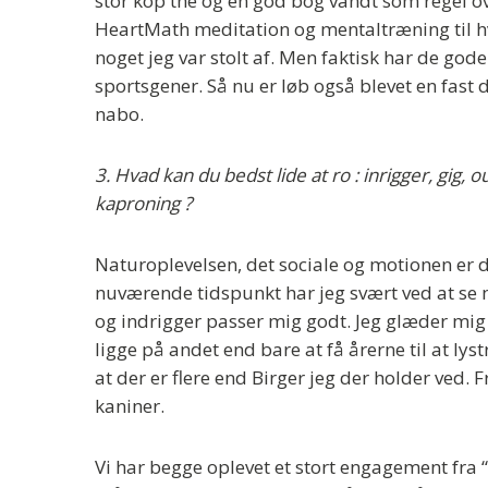
stor kop the og en god bog vandt som regel o
HeartMath meditation og mentaltræning til h
noget jeg var stolt af. Men faktisk har de god
sportsgener. Så nu er løb også blevet en fast 
nabo.
3. Hvad kan du bedst lide at ro : inrigger, gig, 
kaproning ?
Naturoplevelsen, det sociale og motionen er d
nuværende tidspunkt har jeg svært ved at se m
og indrigger passer mig godt. Jeg glæder mig t
ligge på andet end bare at få årerne til at l
at der er flere end Birger jeg der holder ved. 
kaniner.
Vi har begge oplevet et stort engagement fra