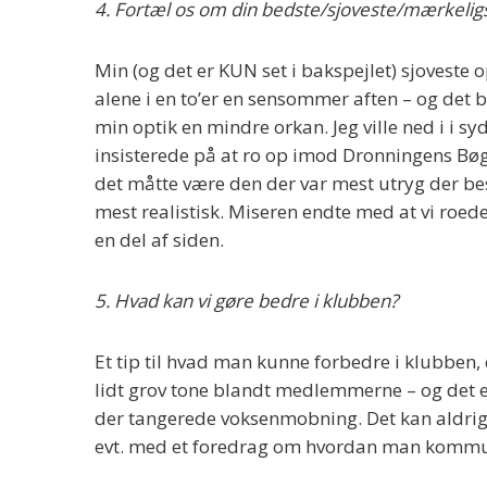
4.
Fortæl os om din bedste/sjoveste/mærkeligs
Min (og det er KUN set i bakspejlet) sjoveste o
alene i en to’er en sensommer aften – og det bl
min optik en mindre orkan. Jeg ville ned i i sy
insisterede på at ro op imod Dronningens Bøge,
det måtte være den der var mest utryg der bes
mest realistisk. Miseren endte med at vi roede
en del af siden.
5. Hvad kan vi gøre bedre i klubben?
Et tip til hvad man kunne forbedre i klubben,
lidt grov tone blandt medlemmerne – og det e
der tangerede voksenmobning. Det kan aldrig 
evt. med et foredrag om hvordan man kommun