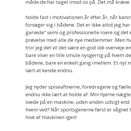
måde de har taget imod os på. Det må kræve 
holde fast i motivationen år efter år, når k
forsøger sig i bådene. Det er ikke altid jeg h
garvede” semi og professionelle roere og det e
prøvelse med alle de nye medlemmer. Men hvis
tror jeg det vil det være en god idé overveje
bare viser en lille smule nysgerrig på hvem d
bådene, bare en enkelt gang imellem. Et nyt m
lært at kende endnu.
Jeg nyder spiseaftnerne, foredragene og fæl
endnu ikke lært at holde af. Min hjerne nægte
svede på en maskine, uden anden udsigt end 
hvem ved? Når sportsgenerne først er vågnet hel
hive af maskinen igen!