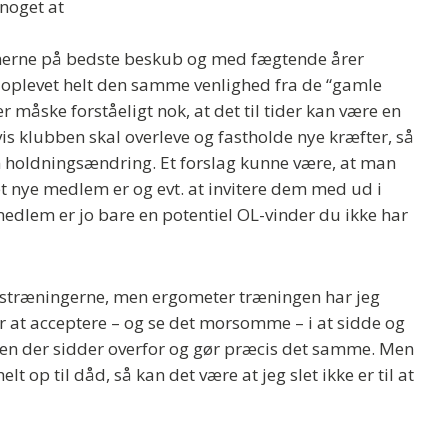
noget at
aninerne på bedste beskub og med fægtende årer
ar oplevet helt den samme venlighed fra de “gamle
r måske forståeligt nok, at det til tider kan være en
 klubben skal overleve og fastholde nye kræfter, så
 en holdningsændring. Et forslag kunne være, at man
et nye medlem er og evt. at invitere dem med ud i
edlem er jo bare en potentiel OL-vinder du ikke har
lestræningerne, men ergometer træningen har jeg
r at acceptere – og se det morsomme – i at sidde og
en der sidder overfor og gør præcis det samme. Men
t op til dåd, så kan det være at jeg slet ikke er til at