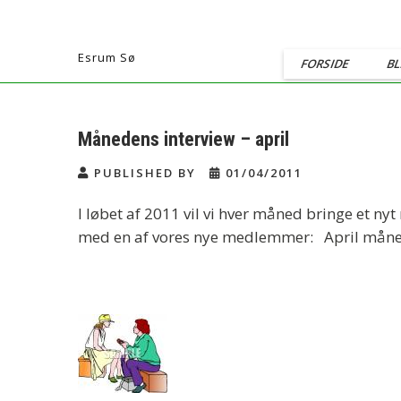
Skip
Fredensborg Roklub
to
content
Esrum Sø
FORSIDE
BL
Månedens interview – april
PUBLISHED BY
01/04/2011
I løbet af 2011 vil vi hver måned bringe et n
med en af vores nye medlemmer: April måne