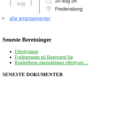
20 aug 26
aug
Fredensborg
alle arrangementer
Seneste Beretninger
Efterlysning
Forårsregatta på Bagsværd Sø
Roklubbens plæneklipper efterlyses…
SENESTE DOKUMENTER