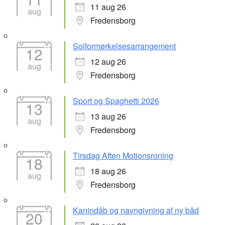
11 aug 26
aug
Fredensborg
Solformørkelsesarrangement
12
12 aug 26
aug
Fredensborg
Sport og Spaghetti 2026
13
13 aug 26
aug
Fredensborg
Tirsdag Aften Motionsroning
18
18 aug 26
aug
Fredensborg
Kanindåb og navngivning af ny båd
20