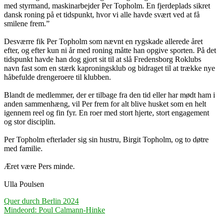
med styrmand, maskinarbejder Per Topholm. En fjerdeplads sikret
dansk roning på et tidspunkt, hvor vi alle havde svært ved at få
smilene frem.”
Desværre fik Per Topholm som nævnt en rygskade allerede året
efter, og efter kun ni år med roning måtte han opgive sporten. På det
tidspunkt havde han dog gjort sit til at slå Fredensborg Roklubs
navn fast som en stærk kaproningsklub og bidraget til at trække nye
håbefulde drengeroere til klubben.
Blandt de medlemmer, der er tilbage fra den tid eller har mødt ham i
anden sammenhæng, vil Per frem for alt blive husket som en helt
igennem reel og fin fyr. En roer med stort hjerte, stort engagement
og stor disciplin.
Per Topholm efterlader sig sin hustru, Birgit Topholm, og to døtre
med familie.
Æret være Pers minde.
Ulla Poulsen
Indlægsnavigation
Quer durch Berlin 2024
Mindeord: Poul Calmann-Hinke