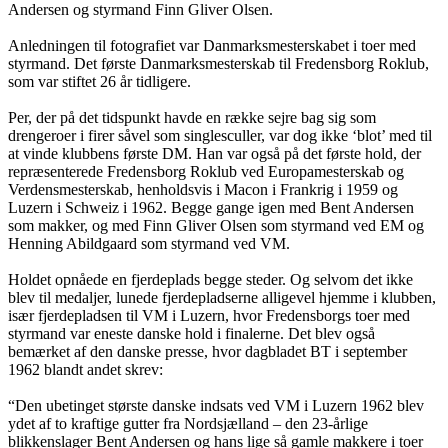
Andersen og styrmand Finn Gliver Olsen.
Anledningen til fotografiet var Danmarksmesterskabet i toer med
styrmand. Det første Danmarksmesterskab til Fredensborg Roklub,
som var stiftet 26 år tidligere.
Per, der på det tidspunkt havde en række sejre bag sig som
drengeroer i firer såvel som singlesculler, var dog ikke ‘blot’ med til
at vinde klubbens første DM. Han var også på det første hold, der
repræsenterede Fredensborg Roklub ved Europamesterskab og
Verdensmesterskab, henholdsvis i Macon i Frankrig i 1959 og
Luzern i Schweiz i 1962. Begge gange igen med Bent Andersen
som makker, og med Finn Gliver Olsen som styrmand ved EM og
Henning Abildgaard som styrmand ved VM.
Holdet opnåede en fjerdeplads begge steder. Og selvom det ikke
blev til medaljer, lunede fjerdepladserne alligevel hjemme i klubben,
især fjerdepladsen til VM i Luzern, hvor Fredensborgs toer med
styrmand var eneste danske hold i finalerne. Det blev også
bemærket af den danske presse, hvor dagbladet BT i september
1962 blandt andet skrev:
“Den ubetinget største danske indsats ved VM i Luzern 1962 blev
ydet af to kraftige gutter fra Nordsjælland – den 23-årlige
blikkenslager Bent Andersen og hans lige så gamle makkere i toer