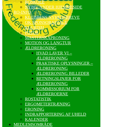
ROSKOLE
NYBEGYNDER HJEMMESIDE
RO-INFO
KLUBBENS NYHEDSBREVE
OK SPONSORAFTALE
KLUBTØJ
FOTOS
MASTERSKAPRONING
MOTION OG LANGTUR
ÆLDRERONING
HVAD LAVER VI –
ÆLDRERONING
PRAKTISKE OPLYSNINGER –
ÆLDRERONING
ÆLDRERONING BILLEDER
RETNINGSLINJER FOR
ÆLDRERONING
KOMMISSORIUM FOR
ÆLDREROERNE
ROSTATISTIK
ERGOMETERTRÆNING
ERONING
INDRAPPORTERING AF UHELD
KALENDER
MEDLEMSOMRÅDE