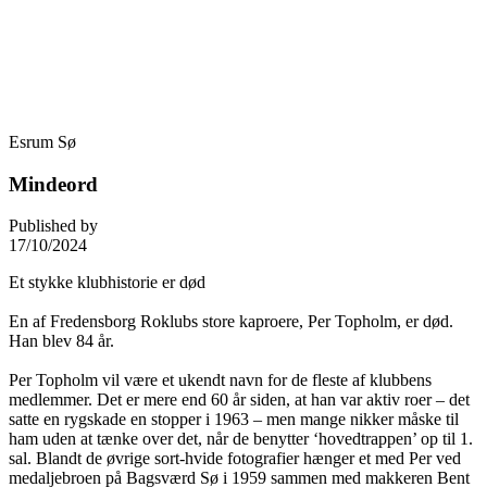
Skip
Fredensborg Roklub
to
content
Esrum Sø
Mindeord
Published by
17/10/2024
Et stykke klubhistorie er død
En af Fredensborg Roklubs store kaproere, Per Topholm, er død.
Han blev 84 år.
Per Topholm vil være et ukendt navn for de fleste af klubbens
medlemmer. Det er mere end 60 år siden, at han var aktiv roer – det
satte en rygskade en stopper i 1963 – men mange nikker måske til
ham uden at tænke over det, når de benytter ‘hovedtrappen’ op til 1.
sal. Blandt de øvrige sort-hvide fotografier hænger et med Per ved
medaljebroen på Bagsværd Sø i 1959 sammen med makkeren Bent