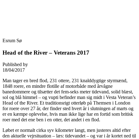
Skip
Fredensborg Roklub
to
content
Esrum Sø
Head of the River – Veterans 2017
Published by
18/04/2017
Man tager en bred flod, 231 ottere, 231 knalddygtige styrmænd,
1848 roere, en mindre flotille af motorbåde med årvågne
banedommere og tilsætter det fem-seks meter tidevand, solid blæst,
sol og blå himmel – og vupti befinder man sig midt i Vesta Veteran’s
Head of the River. Et traditionsrigt otterløb på Themsen i London
for roere over 27 år, der finder sted hvert år i slutningen af marts og
er en kæmpe oplevelse, hvis man ikke lige har en fortid som britisk
roer med det ene ben i en otter, det andet i en flod.
Løbet er normalt cirka syv kilometer langt, men justeres altid efter
den aktuelle vejrsituation – læs: tidevandet – og var i år kortet ned til