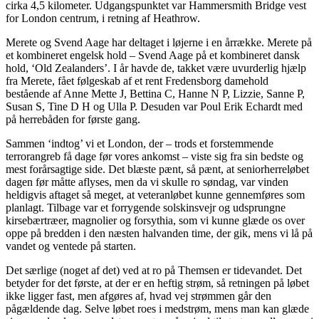
cirka 4,5 kilometer. Udgangspunktet var Hammersmith Bridge vest
for London centrum, i retning af Heathrow.
Merete og Svend Aage har deltaget i løjerne i en årrække. Merete på
et kombineret engelsk hold – Svend Aage på et kombineret dansk
hold, ‘Old Zealanders’. I år havde de, takket være uvurderlig hjælp
fra Merete, fået følgeskab af et rent Fredensborg damehold
bestående af Anne Mette J, Bettina C, Hanne N P, Lizzie, Sanne P,
Susan S, Tine D H og Ulla P. Desuden var Poul Erik Echardt med
på herrebåden for første gang.
Sammen ‘indtog’ vi et London, der – trods et forstemmende
terrorangreb få dage før vores ankomst – viste sig fra sin bedste og
mest forårsagtige side. Det blæste pænt, så pænt, at seniorherreløbet
dagen før måtte aflyses, men da vi skulle ro søndag, var vinden
heldigvis aftaget så meget, at veteranløbet kunne gennemføres som
planlagt. Tilbage var et forrygende solskinsvejr og udsprungne
kirsebærtræer, magnolier og forsythia, som vi kunne glæde os over
oppe på bredden i den næsten halvanden time, der gik, mens vi lå på
vandet og ventede på starten.
Det særlige (noget af det) ved at ro på Themsen er tidevandet. Det
betyder for det første, at der er en heftig strøm, så retningen på løbet
ikke ligger fast, men afgøres af, hvad vej strømmen går den
pågældende dag. Selve løbet roes i medstrøm, mens man kan glæde