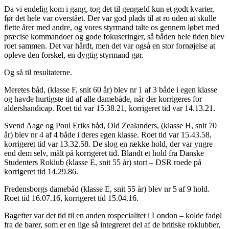
Da vi endelig kom i gang, tog det til gengæld kun et godt kvarter,
før det hele var overstået. Der var god plads til at ro uden at skulle
flette årer med andre, og vores styrmand talte os gennem løbet med
præcise kommandoer og gode fokuseringer, så båden hele tiden blev
roet sammen. Det var hårdt, men det var også en stor fornøjelse at
opleve den forskel, en dygtig styrmand gør.
Og så til resultaterne.
Meretes båd, (klasse F, snit 60 år) blev nr 1 af 3 både i egen klasse
og havde hurtigste tid af alle damebåde, når der korrigeres for
aldershandicap. Roet tid var 15.38.21, korrigeret tid var 14.13.21.
Svend Aage og Poul Eriks båd, Old Zealanders, (klasse H, snit 70
år) blev nr 4 af 4 både i deres egen klasse. Roet tid var 15.43.58,
korrigeret tid var 13.32.58. De slog en række hold, der var yngre
end dem selv, målt på korrigeret tid. Blandt et hold fra Danske
Studenters Roklub (klasse E, snit 55 år) stort – DSR roede på
korrigeret tid 14.29.86.
Fredensborgs damebåd (klasse E, snit 55 år) blev nr 5 af 9 hold.
Roet tid 16.07.16, korrigeret tid 15.04.16.
Bagefter var det tid til en anden rospecialitet i London – kolde fadøl
fra de barer, som er en lige så integreret del af de britiske roklubber,