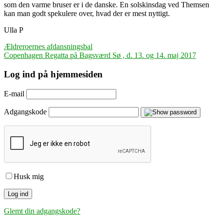
som den varme bruser er i de danske. En solskinsdag ved Themsen
kan man godt spekulere over, hvad der er mest nyttigt.
Ulla P
Indlægsnavigation
Ældreroernes afdansningsbal
Copenhagen Regatta på Bagsværd Sø , d. 13. og 14. maj 2017
Log ind på hjemmesiden
E-mail
Adgangskode
Husk mig
Glemt din adgangskode?