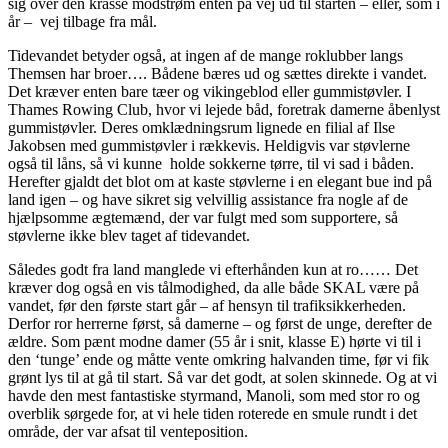
sig over den krasse modstrøm enten på vej ud til starten – eller, som i
år – vej tilbage fra mål.
Tidevandet betyder også, at ingen af de mange roklubber langs
Themsen har broer…. Bådene bæres ud og sættes direkte i vandet.
Det kræver enten bare tæer og vikingeblod eller gummistøvler. I
Thames Rowing Club, hvor vi lejede båd, foretrak damerne åbenlyst
gummistøvler. Deres omklædningsrum lignede en filial af Ilse
Jakobsen med gummistøvler i rækkevis. Heldigvis var støvlerne
også til låns, så vi kunne holde sokkerne tørre, til vi sad i båden.
Herefter gjaldt det blot om at kaste støvlerne i en elegant bue ind på
land igen – og have sikret sig velvillig assistance fra nogle af de
hjælpsomme ægtemænd, der var fulgt med som supportere, så
støvlerne ikke blev taget af tidevandet.
Således godt fra land manglede vi efterhånden kun at ro…… Det
kræver dog også en vis tålmodighed, da alle både SKAL være på
vandet, før den første start går – af hensyn til trafiksikkerheden.
Derfor ror herrerne først, så damerne – og først de unge, derefter de
ældre. Som pænt modne damer (55 år i snit, klasse E) hørte vi til i
den ‘tunge’ ende og måtte vente omkring halvanden time, før vi fik
grønt lys til at gå til start. Så var det godt, at solen skinnede. Og at vi
havde den mest fantastiske styrmand, Manoli, som med stor ro og
overblik sørgede for, at vi hele tiden roterede en smule rundt i det
område, der var afsat til venteposition.