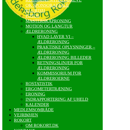
OK SPONSORAFTALE
KLUBTØJ
FOTOS
MASTERSKAPRONING
MOTION OG LANGTUR
ÆLDRERONING
HVAD LAVER VI –
ÆLDRERONING
PRAKTISKE OPLYSNINGER –
ÆLDRERONING
ÆLDRERONING BILLEDER
RETNINGSLINJER FOR
ÆLDRERONING
KOMMISSORIUM FOR
ÆLDREROERNE
ROSTATISTIK
ERGOMETERTRÆNING
ERONING
INDRAPPORTERING AF UHELD
KALENDER
MEDLEMSOMRÅDE
VEJRBØJEN
ROKORT
OM ROKORT.DK