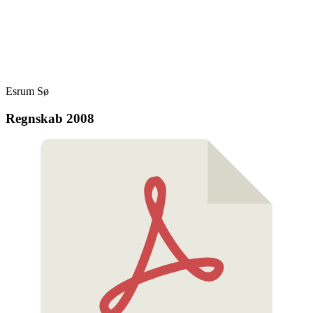
Skip
Fredensborg Roklub
to
content
Esrum Sø
Regnskab 2008