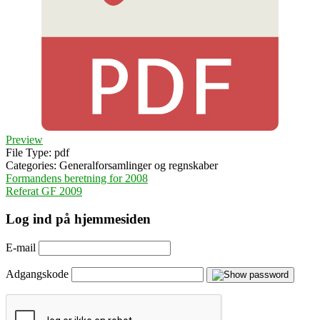
Preview
File Type:
pdf
Categories:
Generalforsamlinger og regnskaber
Indlægsnavigation
Formandens beretning for 2008
Referat GF 2009
Log ind på hjemmesiden
E-mail
Adgangskode