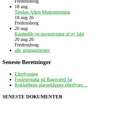
Fredensborg
18
aug
Tirsdag Aften Motionsroning
18 aug 26
Fredensborg
20
aug
Kanindåb og navngivning af ny båd
20 aug 26
Fredensborg
alle arrangementer
Seneste Beretninger
Efterlysning
Forårsregatta på Bagsværd Sø
Roklubbens plæneklipper efterlyses…
SENESTE DOKUMENTER