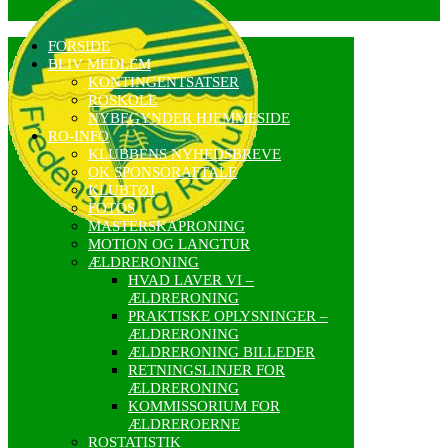
FORSIDE
BLIV MEDLEM
KONTINGENTSATSER
ROSKOLE
NYBEGYNDER HJEMMESIDE
RO-INFO
KLUBBENS NYHEDSBREVE
OK SPONSORAFTALE
KLUBTØJ
FOTOS
MASTERSKAPRONING
MOTION OG LANGTUR
ÆLDRERONING
HVAD LAVER VI –
ÆLDRERONING
PRAKTISKE OPLYSNINGER –
ÆLDRERONING
ÆLDRERONING BILLEDER
RETNINGSLINJER FOR
ÆLDRERONING
KOMMISSORIUM FOR
ÆLDREROERNE
ROSTATISTIK