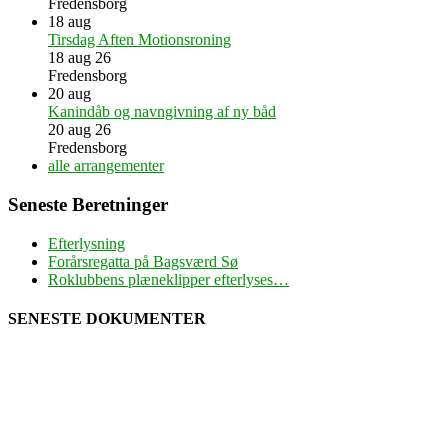
Fredensborg
18
aug
Tirsdag Aften Motionsroning
18 aug 26
Fredensborg
20
aug
Kanindåb og navngivning af ny båd
20 aug 26
Fredensborg
alle arrangementer
Seneste Beretninger
Efterlysning
Forårsregatta på Bagsværd Sø
Roklubbens plæneklipper efterlyses…
SENESTE DOKUMENTER