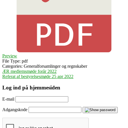
Preview
File Type:
pdf
Categories:
Generalforsamlinger og regnskaber
Indlægsnavigation
ÆR medlemsmøde forår 2022
Referat af bestyrelsesmøde 25 apr 2022
Log ind på hjemmesiden
E-mail
Adgangskode