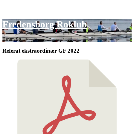
Skip
Fredensborg Roklub
to
content
Esrum Sø
Referat ekstraordinær GF 2022