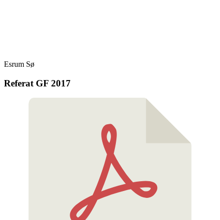
Skip
Fredensborg Roklub
to
content
Esrum Sø
Referat GF 2017