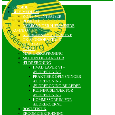
FORSIDE
BLIV MEDLEM
KONTINGENTSATSER
ROSKOLE
NYBEGYNDER HJEMMESIDE
RO-INFO
KLUBBENS NYHEDSBREVE
OK SPONSORAFTALE
KLUBTØJ
FOTOS
MASTERSKAPRONING
MOTION OG LANGTUR
ÆLDRERONING
HVAD LAVER VI –
ÆLDRERONING
PRAKTISKE OPLYSNINGER –
ÆLDRERONING
ÆLDRERONING BILLEDER
RETNINGSLINJER FOR
ÆLDRERONING
KOMMISSORIUM FOR
ÆLDREROERNE
ROSTATISTIK
ERGOMETERTRÆNING