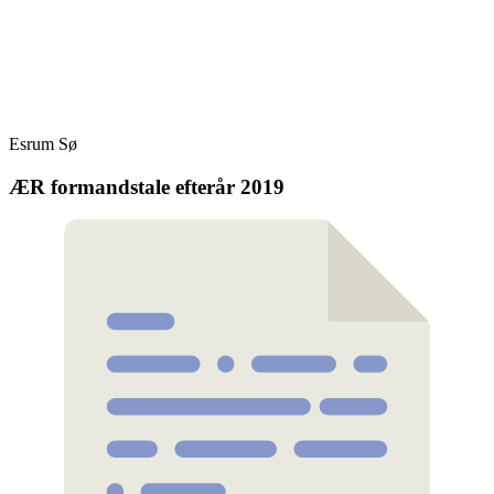
Skip
Fredensborg Roklub
to
content
Esrum Sø
ÆR formandstale efterår 2019