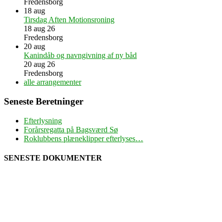
Fredensborg
18
aug
Tirsdag Aften Motionsroning
18 aug 26
Fredensborg
20
aug
Kanindåb og navngivning af ny båd
20 aug 26
Fredensborg
alle arrangementer
Seneste Beretninger
Efterlysning
Forårsregatta på Bagsværd Sø
Roklubbens plæneklipper efterlyses…
SENESTE DOKUMENTER