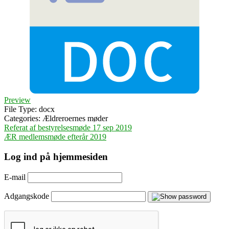
Preview
File Type:
docx
Categories:
Ældreroernes møder
Indlægsnavigation
Referat af bestyrelsesmøde 17 sep 2019
ÆR medlemsmøde efterår 2019
Log ind på hjemmesiden
E-mail
Adgangskode