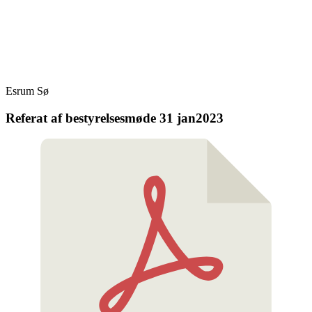
Skip
Fredensborg Roklub
to
content
Esrum Sø
Referat af bestyrelsesmøde 31 jan2023