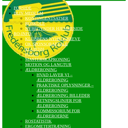
FORSIDE
BLIV MEDLEM
KONTINGENTSATSER
ROSKOLE
NYBEGYNDER HJEMMESIDE
RO-INFO
KLUBBENS NYHEDSBREVE
OK SPONSORAFTALE
KLUBTØJ
FOTOS
MASTERSKAPRONING
MOTION OG LANGTUR
ÆLDRERONING
HVAD LAVER VI –
ÆLDRERONING
PRAKTISKE OPLYSNINGER –
ÆLDRERONING
ÆLDRERONING BILLEDER
RETNINGSLINJER FOR
ÆLDRERONING
KOMMISSORIUM FOR
ÆLDREROERNE
ROSTATISTIK
ERGOMETERTRÆNING