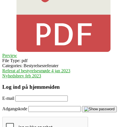
Preview
File Type:
pdf
Categories:
Bestyrelsesreferater
Indlægsnavigation
Referat af bestyrelsesmøde 4 jan 2023
Nyhedsbrev feb 2023
Log ind på hjemmesiden
E-mail
Adgangskode