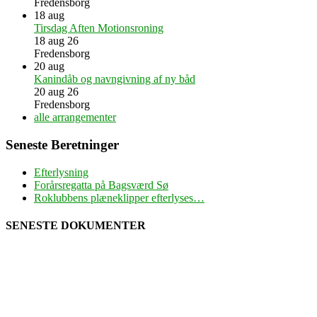
Fredensborg
18
aug
Tirsdag Aften Motionsroning
18 aug 26
Fredensborg
20
aug
Kanindåb og navngivning af ny båd
20 aug 26
Fredensborg
alle arrangementer
Seneste Beretninger
Efterlysning
Forårsregatta på Bagsværd Sø
Roklubbens plæneklipper efterlyses…
SENESTE DOKUMENTER