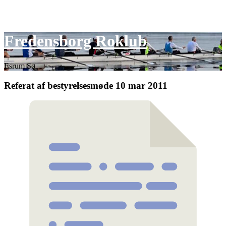
Skip
Fredensborg Roklub
to
content
Esrum Sø
Referat af bestyrelsesmøde 10 mar 2011