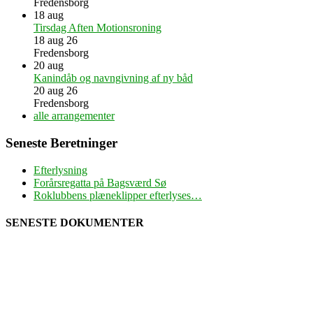
Fredensborg
18
aug
Tirsdag Aften Motionsroning
18 aug 26
Fredensborg
20
aug
Kanindåb og navngivning af ny båd
20 aug 26
Fredensborg
alle arrangementer
Seneste Beretninger
Efterlysning
Forårsregatta på Bagsværd Sø
Roklubbens plæneklipper efterlyses…
SENESTE DOKUMENTER