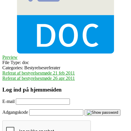
Preview
File Type:
doc
Categories:
Bestyrelsesreferater
Indlægsnavigation
Referat af bestyrelsesmøde 21 feb 2011
Referat af bestyrelsesmøde 26 apr 2011
Log ind på hjemmesiden
E-mail
Adgangskode