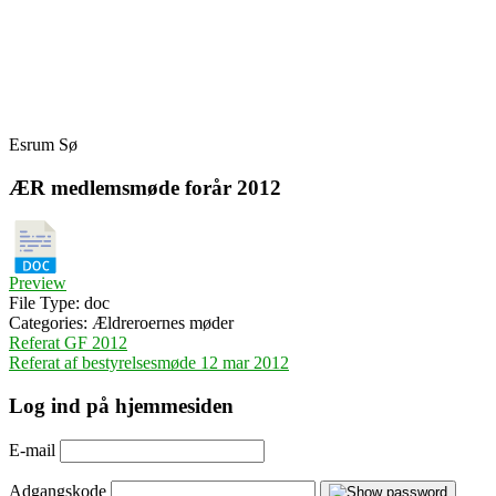
Skip
Fredensborg Roklub
to
content
Esrum Sø
ÆR medlemsmøde forår 2012
Preview
File Type:
doc
Categories:
Ældreroernes møder
Indlægsnavigation
Referat GF 2012
Referat af bestyrelsesmøde 12 mar 2012
Log ind på hjemmesiden
E-mail
Adgangskode