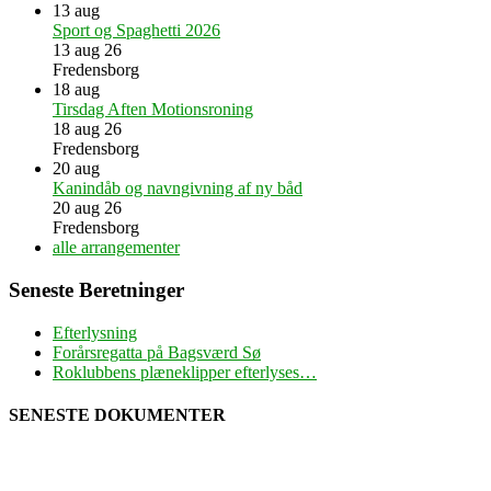
13
aug
Sport og Spaghetti 2026
13 aug 26
Fredensborg
18
aug
Tirsdag Aften Motionsroning
18 aug 26
Fredensborg
20
aug
Kanindåb og navngivning af ny båd
20 aug 26
Fredensborg
alle arrangementer
Seneste Beretninger
Efterlysning
Forårsregatta på Bagsværd Sø
Roklubbens plæneklipper efterlyses…
SENESTE DOKUMENTER