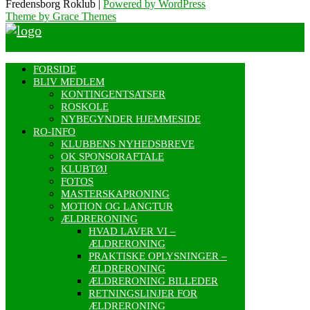
Fredensborg Roklub |
Powered by WordPress
Theme by Grace Themes
FORSIDE
BLIV MEDLEM
KONTINGENTSATSER
ROSKOLE
NYBEGYNDER HJEMMESIDE
RO-INFO
KLUBBENS NYHEDSBREVE
OK SPONSORAFTALE
KLUBTØJ
FOTOS
MASTERSKAPRONING
MOTION OG LANGTUR
ÆLDRERONING
HVAD LAVER VI –
ÆLDRERONING
PRAKTISKE OPLYSNINGER –
ÆLDRERONING
ÆLDRERONING BILLEDER
RETNINGSLINJER FOR
ÆLDRERONING