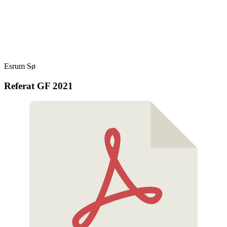
Skip
Fredensborg Roklub
to
content
Esrum Sø
Referat GF 2021