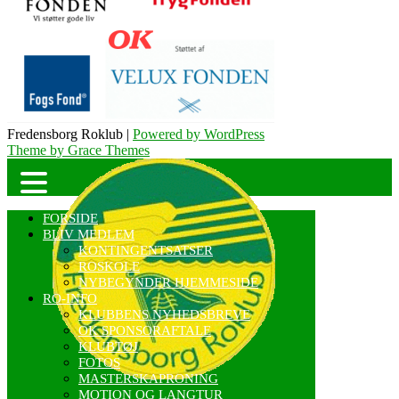
Fredensborg Roklub |
Powered by WordPress
Theme by Grace Themes
FORSIDE
BLIV MEDLEM
KONTINGENTSATSER
ROSKOLE
NYBEGYNDER HJEMMESIDE
RO-INFO
KLUBBENS NYHEDSBREVE
OK SPONSORAFTALE
KLUBTØJ
FOTOS
MASTERSKAPRONING
MOTION OG LANGTUR