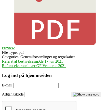
Preview
File Type:
pdf
Categories:
Generalforsamlinger og regnskaber
Indlægsnavigation
Referat af bestyrelsesmøde 17 jun 2021
Referat ekstraordinær GF Vennerne 2021
Log ind på hjemmesiden
E-mail
Adgangskode