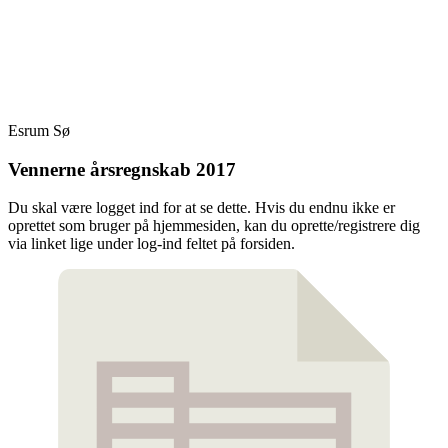
Skip
Fredensborg Roklub
to
content
Esrum Sø
Vennerne årsregnskab 2017
Du skal være logget ind for at se dette. Hvis du endnu ikke er
oprettet som bruger på hjemmesiden, kan du oprette/registrere dig
via linket lige under log-ind feltet på forsiden.