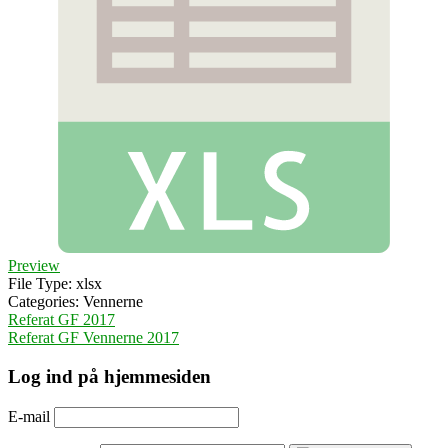
Preview
File Type:
xlsx
Categories:
Vennerne
Indlægsnavigation
Referat GF 2017
Referat GF Vennerne 2017
Log ind på hjemmesiden
E-mail