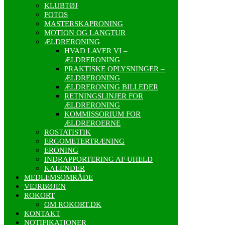
KLUBTØJ
FOTOS
MASTERSKAPRONING
MOTION OG LANGTUR
ÆLDRERONING
HVAD LAVER VI –
ÆLDRERONING
PRAKTISKE OPLYSNINGER –
ÆLDRERONING
ÆLDRERONING BILLEDER
RETNINGSLINJER FOR
ÆLDRERONING
KOMMISSORIUM FOR
ÆLDREROERNE
ROSTATISTIK
ERGOMETERTRÆNING
ERONING
INDRAPPORTERING AF UHELD
KALENDER
MEDLEMSOMRÅDE
VEJRBØJEN
ROKORT
OM ROKORT.DK
KONTAKT
NOTIFIKATIONER