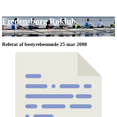
Skip
Fredensborg Roklub
to
content
Esrum Sø
Referat af bestyrelsesmøde 25 mar 2008