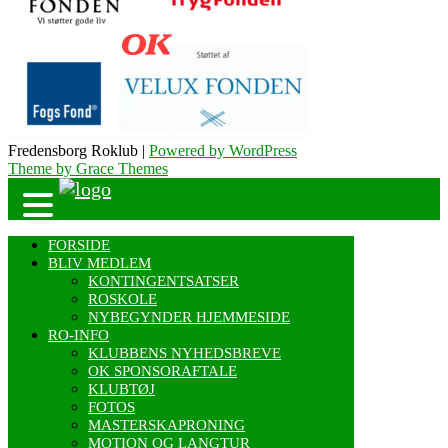
Fredensborg Roklub |
Powered by WordPress
Theme by Grace Themes
FORSIDE
BLIV MEDLEM
KONTINGENTSATSER
ROSKOLE
NYBEGYNDER HJEMMESIDE
RO-INFO
KLUBBENS NYHEDSBREVE
OK SPONSORAFTALE
KLUBTØJ
FOTOS
MASTERSKAPRONING
MOTION OG LANGTUR