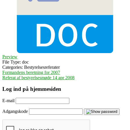
Preview
File Type:
doc
Categories:
Bestyrelsesreferater
Indlægsnavigation
Formandens beretning for 2007
Referat af bestyrelsesmøde 14 apr 2008
Log ind på hjemmesiden
E-mail
Adgangskode