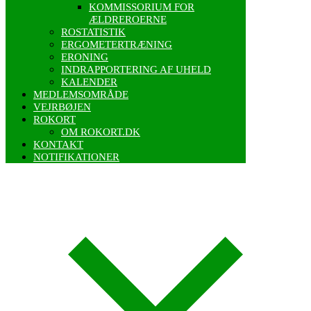
KOMMISSORIUM FOR
ÆLDREROERNE
ROSTATISTIK
ERGOMETERTRÆNING
ERONING
INDRAPPORTERING AF UHELD
KALENDER
MEDLEMSOMRÅDE
VEJRBØJEN
ROKORT
OM ROKORT.DK
KONTAKT
NOTIFIKATIONER