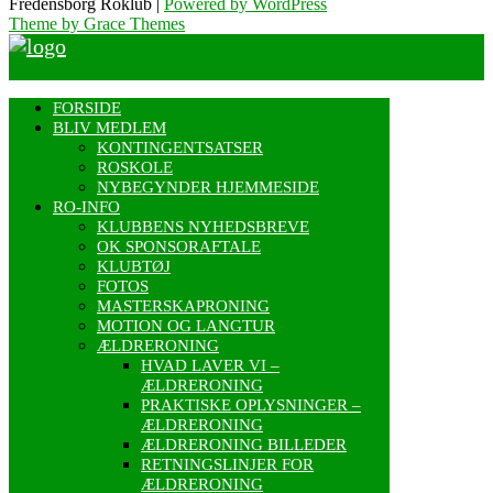
Fredensborg Roklub |
Powered by WordPress
Theme by Grace Themes
FORSIDE
BLIV MEDLEM
KONTINGENTSATSER
ROSKOLE
NYBEGYNDER HJEMMESIDE
RO-INFO
KLUBBENS NYHEDSBREVE
OK SPONSORAFTALE
KLUBTØJ
FOTOS
MASTERSKAPRONING
MOTION OG LANGTUR
ÆLDRERONING
HVAD LAVER VI –
ÆLDRERONING
PRAKTISKE OPLYSNINGER –
ÆLDRERONING
ÆLDRERONING BILLEDER
RETNINGSLINJER FOR
ÆLDRERONING