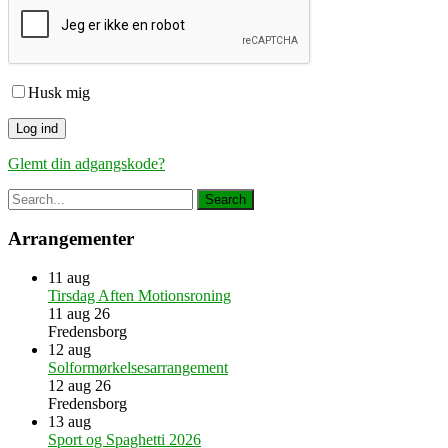
Husk mig
Glemt din adgangskode?
Arrangementer
11
aug
Tirsdag Aften Motionsroning
11 aug 26
Fredensborg
12
aug
Solformørkelsesarrangement
12 aug 26
Fredensborg
13
aug
Sport og Spaghetti 2026