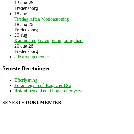
13 aug 26
Fredensborg
18
aug
Tirsdag Aften Motionsroning
18 aug 26
Fredensborg
20
aug
Kanindåb og navngivning af ny båd
20 aug 26
Fredensborg
alle arrangementer
Seneste Beretninger
Efterlysning
Forårsregatta på Bagsværd Sø
Roklubbens plæneklipper efterlyses…
SENESTE DOKUMENTER