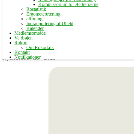
Kommissorium for Ældreroerne
Rostatistik
Ergometertræning
eRoning
Indrapportering af Uheld
Kalender
Medlemsområde
Vejrbøjen
Rokort
Om Rokort.dk
Kontakt
Notifikationer
Nyhedsbrev nov 2023