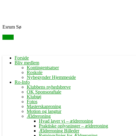
Skip
Fredensborg Roklub
to
content
Esrum Sø
Menu
Forside
Bliv medlem
Kontingentsatser
Roskole
Nybegynder Hjemmeside
Ro-Info
Klubbens nyhedsbreve
OK Sponsoraftale
Klubtøj
Fotos
Masterskaproning
Motion og langtur
Ældreroning
Hvad laver vi – ældreroning
Praktiske oplysninger – ældreroning
Ældreroning Billeder
Retningslinjer for Ældreroning