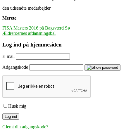
den udsendte medarbejder
Merete
Indlægsnavigation
FISA Masters 2016 på Bagsværd Sø
Ældreroernes afdansningsbal
Log ind på hjemmesiden
E-mail
Adgangskode
Husk mig
Glemt din adgangskode?