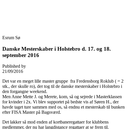
Skip
Fredensborg Roklub
to
content
Esrum Sø
Danske Mesterskaber i Holstebro d. 17. og 18.
september 2016
Published by
21/09/2016
Det var en meget lille master gruppe fra Fredensborg Roklub ( = 2
stk., der skulle ro), der tog til de danske mesterskaber i Holstebro i
den forgangne weekend.
Men Anne Mette J. og Merete, kom, så og sejrede i Masterklassen
for kvinder i 2x. Vi blev supportet på bedste vis af Søren H., der
havde taget ture sammen med os, så endnu et mesterskab til bunken
efter FISA Master på Bagsværd.
Det lakker så mod enden af kortbaneregattaer for klubbens
medlemmer, der nu har langdistance regattaer at se frem til.