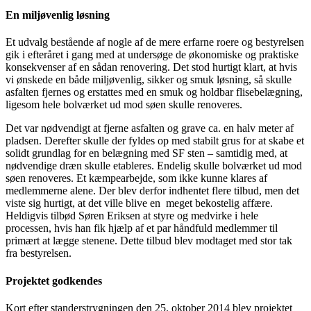
En miljøvenlig løsning
Et udvalg bestående af nogle af de mere erfarne roere og bestyrelsen
gik i efteråret i gang med at undersøge de økonomiske og praktiske
konsekvenser af en sådan renovering. Det stod hurtigt klart, at hvis
vi ønskede en både miljøvenlig, sikker og smuk løsning, så skulle
asfalten fjernes og erstattes med en smuk og holdbar flisebelægning,
ligesom hele bolværket ud mod søen skulle renoveres.
Det var nødvendigt at fjerne asfalten og grave ca. en halv meter af
pladsen. Derefter skulle der fyldes op med stabilt grus for at skabe et
solidt grundlag for en belægning med SF sten – samtidig med, at
nødvendige dræn skulle etableres. Endelig skulle bolværket ud mod
søen renoveres. Et kæmpearbejde, som ikke kunne klares af
medlemmerne alene. Der blev derfor indhentet flere tilbud, men det
viste sig hurtigt, at det ville blive en meget bekostelig affære.
Heldigvis tilbød Søren Eriksen at styre og medvirke i hele
processen, hvis han fik hjælp af et par håndfuld medlemmer til
primært at lægge stenene. Dette tilbud blev modtaget med stor tak
fra bestyrelsen.
Projektet godkendes
Kort efter standerstrygningen den 25. oktober 2014 blev projektet