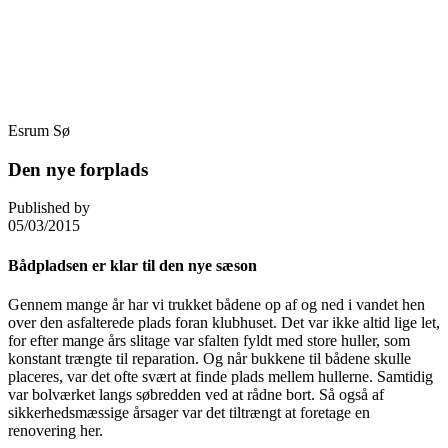
Skip
Fredensborg Roklub
to
content
Esrum Sø
Den nye forplads
Published by
05/03/2015
Bådpladsen er klar til den nye sæson
Gennem mange år har vi trukket bådene op af og ned i vandet hen
over den asfalterede plads foran klubhuset. Det var ikke altid lige let,
for efter mange års slitage var sfalten fyldt med store huller, som
konstant trængte til reparation. Og når bukkene til bådene skulle
placeres, var det ofte svært at finde plads mellem hullerne. Samtidig
var bolværket langs søbredden ved at rådne bort. Så også af
sikkerhedsmæssige årsager var det tiltrængt at foretage en
renovering her.