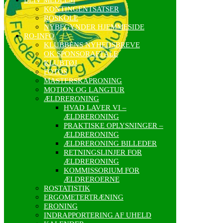
KONTINGENTSATSER
ROSKOLE
NYBEGYNDER HJEMMESIDE
RO-INFO
KLUBBENS NYHEDSBREVE
OK SPONSORAFTALE
KLUBTØJ
FOTOS
MASTERSKAPRONING
MOTION OG LANGTUR
ÆLDRERONING
HVAD LAVER VI –
ÆLDRERONING
PRAKTISKE OPLYSNINGER –
ÆLDRERONING
ÆLDRERONING BILLEDER
RETNINGSLINJER FOR
ÆLDRERONING
KOMMISSORIUM FOR
ÆLDREROERNE
ROSTATISTIK
ERGOMETERTRÆNING
ERONING
INDRAPPORTERING AF UHELD