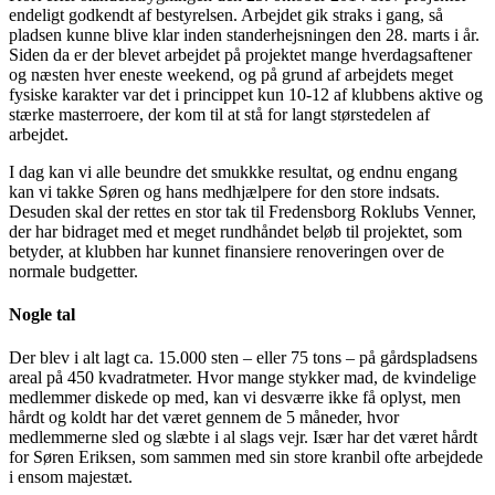
endeligt godkendt af bestyrelsen. Arbejdet gik straks i gang, så
pladsen kunne blive klar inden standerhejsningen den 28. marts i år.
Siden da er der blevet arbejdet på projektet mange hverdagsaftener
og næsten hver eneste weekend, og på grund af arbejdets meget
fysiske karakter var det i princippet kun 10-12 af klubbens aktive og
stærke masterroere, der kom til at stå for langt størstedelen af
arbejdet.
I dag kan vi alle beundre det smukkke resultat, og endnu engang
kan vi takke Søren og hans medhjælpere for den store indsats.
Desuden skal der rettes en stor tak til Fredensborg Roklubs Venner,
der har bidraget med et meget rundhåndet beløb til projektet, som
betyder, at klubben har kunnet finansiere renoveringen over de
normale budgetter.
Nogle tal
Der blev i alt lagt ca. 15.000 sten – eller 75 tons – på gårdspladsens
areal på 450 kvadratmeter. Hvor mange stykker mad, de kvindelige
medlemmer diskede op med, kan vi desværre ikke få oplyst, men
hårdt og koldt har det været gennem de 5 måneder, hvor
medlemmerne sled og slæbte i al slags vejr. Især har det været hårdt
for Søren Eriksen, som sammen med sin store kranbil ofte arbejdede
i ensom majestæt.