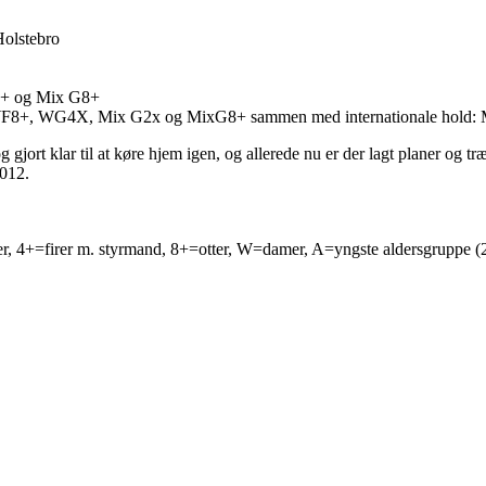
olstebro
G8+ og Mix G8+
F8+, WG4X, Mix G2x og MixG8+ sammen med internationale hold: Mer
gjort klar til at køre hjem igen, og allerede nu er der lagt planer og t
2012.
firer, 4+=firer m. styrmand, 8+=otter, W=damer, A=yngste aldersgruppe 