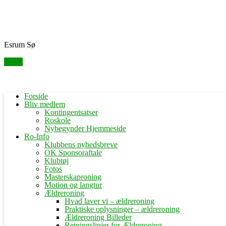
Skip
Fredensborg Roklub
to
content
Esrum Sø
Menu
Forside
Bliv medlem
Kontingentsatser
Roskole
Nybegynder Hjemmeside
Ro-Info
Klubbens nyhedsbreve
OK Sponsoraftale
Klubtøj
Fotos
Masterskaproning
Motion og langtur
Ældreroning
Hvad laver vi – ældreroning
Praktiske oplysninger – ældreroning
Ældreroning Billeder
Retningslinjer for Ældreroning