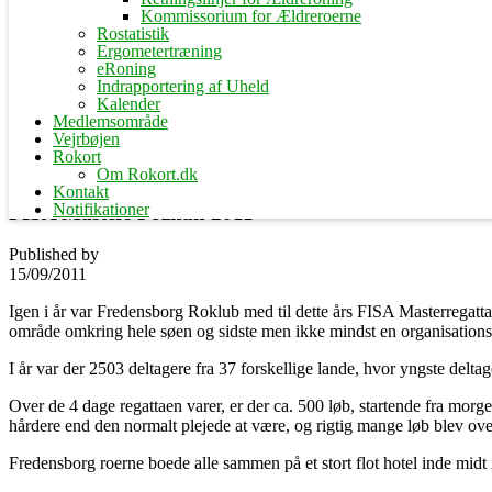
Kommissorium for Ældreroerne
Rostatistik
Ergometertræning
eRoning
Indrapportering af Uheld
Kalender
Medlemsområde
Vejrbøjen
Rokort
Om Rokort.dk
Kontakt
Notifikationer
FISA Masters Poznan 2011
Published by
15/09/2011
Igen i år var Fredensborg Roklub med til dette års FISA Masterregatta s
område omkring hele søen og sidste men ikke mindst en organisations ko
I år var der 2503 deltagere fra 37 forskellige lande, hvor yngste delt
Over de 4 dage regattaen varer, er der ca. 500 løb, startende fra morge
hårdere end den normalt plejede at være, og rigtig mange løb blev oven
Fredensborg roerne boede alle sammen på et stort flot hotel inde midt i 