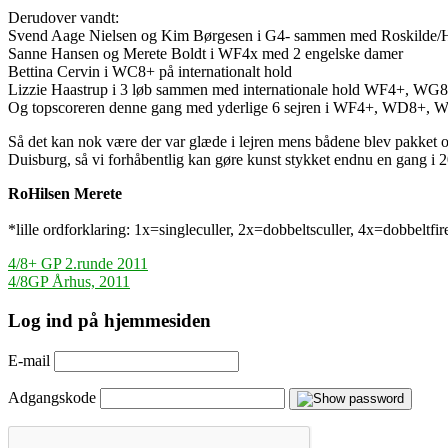
Derudover vandt:
Svend Aage Nielsen og Kim Børgesen i G4- sammen med Roskilde/H
Sanne Hansen og Merete Boldt i WF4x med 2 engelske damer
Bettina Cervin i WC8+ på internationalt hold
Lizzie Haastrup i 3 løb sammen med internationale hold WF4+, W
Og topscoreren denne gang med yderlige 6 sejren i WF4+, WD8+, W
Så det kan nok være der var glæde i lejren mens bådene blev pakket og 
Duisburg, så vi forhåbentlig kan gøre kunst stykket endnu en gang i 
RoHilsen Merete
*lille ordforklaring: 1x=singleculler, 2x=dobbeltsculler, 4x=dobbelt
Indlægsnavigation
4/8+ GP 2.runde 2011
4/8GP Århus, 2011
Log ind på hjemmesiden
E-mail
Adgangskode