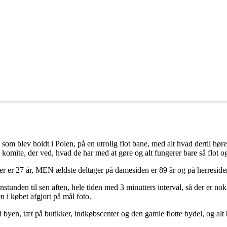
om blev holdt i Polen, på en utrolig flot bane, med alt hvad dertil høre
mite, der ved, hvad de har med at gøre og alt fungerer bare så flot og h
ager er 27 år, MEN ældste deltager på damesiden er 89 år og på herreside
nstunden til sen aften, hele tiden med 3 minutters interval, så der er no
 i købet afgjort på mål foto.
byen, tæt på butikker, indkøbscenter og den gamle flotte bydel, og alt bl