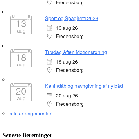
Fredensborg
Sport og Spaghetti 2026
13
13 aug 26
aug
Fredensborg
Tirsdag Aften Motionsroning
18
18 aug 26
aug
Fredensborg
Kanindåb og navngivning af ny båd
20
20 aug 26
aug
Fredensborg
alle arrangementer
Seneste Beretninger