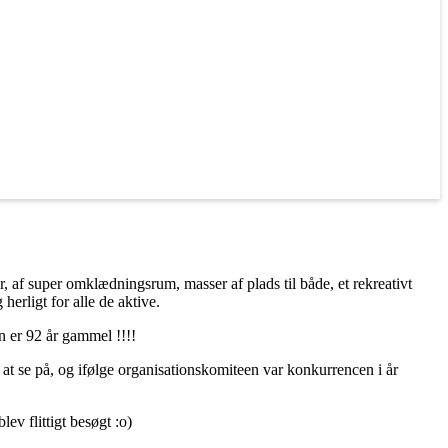
r, af super omklædningsrum, masser af plads til både, et rekreativt
erligt for alle de aktive.
n er 92 år gammel !!!!
k at se på, og ifølge organisationskomiteen var konkurrencen i år
ev flittigt besøgt :o)