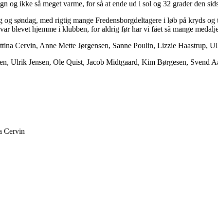
regn og ikke så meget varme, for så at ende ud i sol og 32 grader den sid
dag og søndag, med rigtig mange Fredensborgdeltagere i løb på kryds og 
var blevet hjemme i klubben, for aldrig før har vi fået så mange medalj
tina Cervin, Anne Mette Jørgensen, Sanne Poulin, Lizzie Haastrup, Ul
en, Ulrik Jensen, Ole Quist, Jacob Midtgaard, Kim Børgesen, Svend Aa
a Cervin