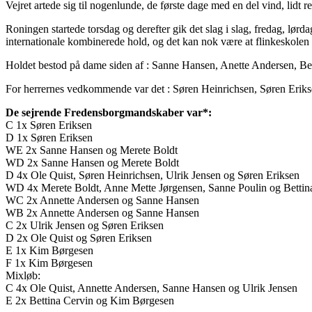
Vejret artede sig til nogenlunde, de første dage med en del vind, lidt 
Roningen startede torsdag og derefter gik det slag i slag, fredag, lør
internationale kombinerede hold, og det kan nok være at flinkeskolen 
Holdet bestod på dame siden af : Sanne Hansen, Anette Andersen, Bet
For herrernes vedkommende var det : Søren Heinrichsen, Søren Eriks
De sejrende Fredensborgmandskaber var*:
C 1x Søren Eriksen
D 1x Søren Eriksen
WE 2x Sanne Hansen og Merete Boldt
WD 2x Sanne Hansen og Merete Boldt
D 4x Ole Quist, Søren Heinrichsen, Ulrik Jensen og Søren Eriksen
WD 4x Merete Boldt, Anne Mette Jørgensen, Sanne Poulin og Bettin
WC 2x Annette Andersen og Sanne Hansen
WB 2x Annette Andersen og Sanne Hansen
C 2x Ulrik Jensen og Søren Eriksen
D 2x Ole Quist og Søren Eriksen
E 1x Kim Børgesen
F 1x Kim Børgesen
Mixløb:
C 4x Ole Quist, Annette Andersen, Sanne Hansen og Ulrik Jensen
E 2x Bettina Cervin og Kim Børgesen