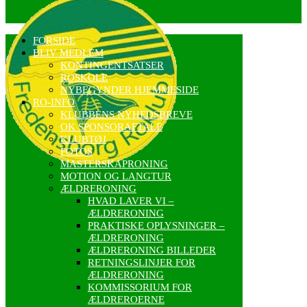
FORSIDE
BLIV MEDLEM
KONTINGENTSATSER
ROSKOLE
NYBEGYNDER HJEMMESIDE
RO-INFO
KLUBBENS NYHEDSBREVE
OK SPONSORAFTALE
KLUBTØJ
FOTOS
MASTERSKAPRONING
MOTION OG LANGTUR
ÆLDRERONING
HVAD LAVER VI –
ÆLDRERONING
PRAKTISKE OPLYSNINGER –
ÆLDRERONING
ÆLDRERONING BILLEDER
RETNINGSLINJER FOR
ÆLDRERONING
KOMMISSORIUM FOR
ÆLDREROERNE