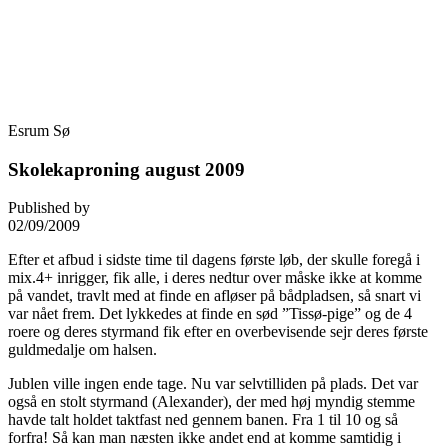
Skip
Fredensborg Roklub
to
content
Esrum Sø
Skolekaproning august 2009
Published by
02/09/2009
Efter et afbud i sidste time til dagens første løb, der skulle foregå i
mix.4+ inrigger, fik alle, i deres nedtur over måske ikke at komme
på vandet, travlt med at finde en afløser på bådpladsen, så snart vi
var nået frem. Det lykkedes at finde en sød ”Tissø-pige” og de 4
roere og deres styrmand fik efter en overbevisende sejr deres første
guldmedalje om halsen.
Jublen ville ingen ende tage. Nu var selvtilliden på plads. Det var
også en stolt styrmand (Alexander), der med høj myndig stemme
havde talt holdet taktfast ned gennem banen. Fra 1 til 10 og så
forfra! Så kan man næsten ikke andet end at komme samtidig i