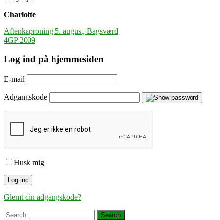
Charlotte
Indlægsnavigation
Aftenkaproning 5. august, Bagsværd
4GP 2009
Log ind på hjemmesiden
E-mail
Adgangskode
Husk mig
Glemt din adgangskode?