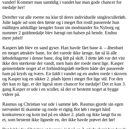
vandet! Kommer man samtidig i vandet har man gode chancer for
medalje her!
Derefter var alle roerne nu klar til deres individuelle singlescullerløb.
Julie lagde ud som den første og i meget flot rostil passerede hun
mållinjen adskillige længder foran sin modstander fra Nyborg og
nummer 2 guldmedalje blev hængt om halsen på hende. Endnu
mere jubel!
Kaspers løb blev en sand gyser. Han havde fået bane 4. – åbenbart
en meget attraktiv bane, for det varede ikke længe, før så lå alle
løbsdeltagerne i denne bane, dog lidt på skift. I dette løb var det vist
ikke den stærkeste der vandt, men ham der roede mest lige. Kasper
gennemførte noget af et forhindringsløb mellem både der passerede
ham på kryds og tværs. En faldt i vandet og en anden roede i skoven
og Kasper tog en sikker 2. plads hjem i meget flot lige stil. For den
der kan ro lige, er der ligeså store chancer for medalje! Det er kun 3.
gang Kasper er ude i en sculler, så der er bestemt noget at bygge
videre på.
Rasmus og Christian var ude i samme løb. Rasmus gjorde sin egen
nervøsitet til skamme og roede et rigtig flot løb i meget hård
konkurrence og kom ind på en sikker 2. plads og ikke langt fra nr.
et, som bestemt ikke lignede en, der ikke havde prøvet det før!