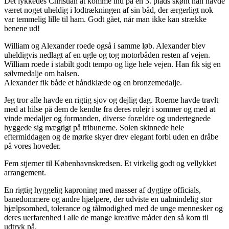
Det lykkedes Christian at komme ind på en 3. plads skønt han havde
været noget uheldig i lodtrækningen af sin båd, der ærgerligt nok
var temmelig lille til ham. Godt gået, når man ikke kan strække
benene ud!
William og Alexander roede også i samme løb. Alexander blev
uheldigvis nedlagt af en ugle og tog motorbåden resten af vejen.
William roede i stabilt godt tempo og lige hele vejen. Han fik sig en
sølvmedalje om halsen.
Alexander fik både et håndklæde og en bronzemedalje.
Jeg tror alle havde en rigtig sjov og dejlig dag. Roerne havde travlt
med at hilse på dem de kendte fra deres rolejr i sommer og med at
vinde medaljer og formanden, diverse forældre og undertegnede
hyggede sig mægtigt på tribunerne. Solen skinnede hele
eftermiddagen og de mørke skyer drev elegant forbi uden en dråbe
på vores hoveder.
Fem stjerner til Københavnskredsen. Et virkelig godt og vellykket
arrangement.
En rigtig hyggelig kaproning med masser af dygtige officials,
banedommere og andre hjælpere, der udviste en ualmindelig stor
hjælpsomhed, tolerance og tålmodighed med de unge mennesker og
deres uerfarenhed i alle de mange kreative måder den så kom til
udtryk på.