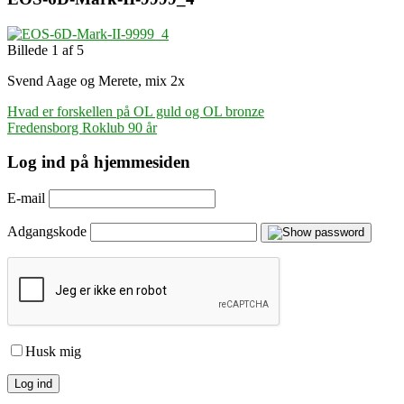
Billede 1 af 5
Svend Aage og Merete, mix 2x
Indlægsnavigation
Hvad er forskellen på OL guld og OL bronze
Fredensborg Roklub 90 år
Log ind på hjemmesiden
E-mail
Adgangskode
Husk mig