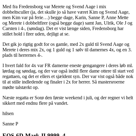
Med fra Fredensborg var Merete og Svend Aage i mix
dobbeltsculler (ja, det skulle jo så have været Kim og Svend Aage,
men Kim var på ferie…) begge dage, Karin, Sanne P, Anne Mette
og Merete i dobbeltfirer (også begge dage) samt Jan, Ulrik, Ole J og
Carsten i 4-, (søndag). Det er vist længe siden, Fredensborg har
stillet hold i firer uden, dejligt at se.
Det gik jo rigtig godt for os gamle, med 2x guld til Svend Aage og
Merete i deres mix 2x, og 1 guld og 1 sølv til damernes 4x, og en 3.
plads til herrernes 4-.
I hvert fald for 4x var FR damerne eneste gengangere i deres løb ml.
lørdag og søndag, og der var også indtil flere dame ottere til start ved
regattaen, og det er ellers et sjældent syn. Der var vist også både nok
til at stille indledende og finaler i 2x for herrer. Så mastersroerne
mødte talstærkt op.
Næste regatta er Sorø den første weekend i juli, og der regner vi helt
sikkert med endnu flere på vandet.
hilsen
Sanne P
EOS-6D-Mark-II-9999_4