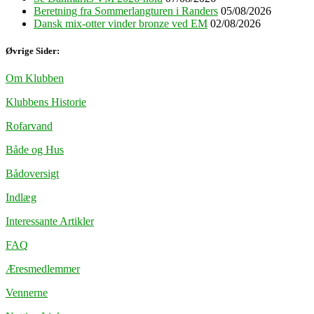
Beretning fra Sommerlangturen i Randers
05/08/2026
Dansk mix-otter vinder bronze ved EM
02/08/2026
Øvrige Sider:
Om Klubben
Klubbens Historie
Rofarvand
Både og Hus
Bådoversigt
Indlæg
Interessante Artikler
FAQ
Æresmedlemmer
Vennerne