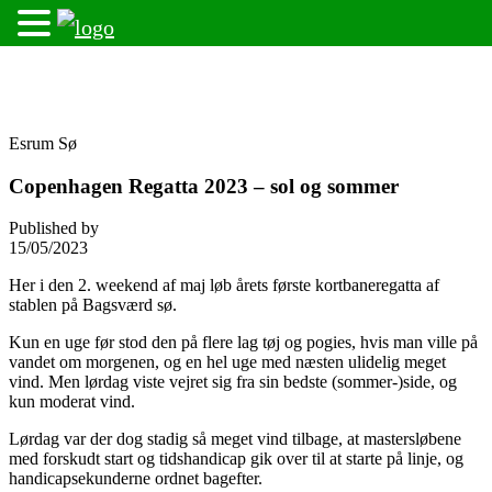
Skip
Fredensborg Roklub
to
content
Esrum Sø
Copenhagen Regatta 2023 – sol og sommer
Published by
15/05/2023
Her i den 2. weekend af maj løb årets første kortbaneregatta af
stablen på Bagsværd sø.
Kun en uge før stod den på flere lag tøj og pogies, hvis man ville på
vandet om morgenen, og en hel uge med næsten ulidelig meget
vind. Men lørdag viste vejret sig fra sin bedste (sommer-)side, og
kun moderat vind.
Lørdag var der dog stadig så meget vind tilbage, at mastersløbene
med forskudt start og tidshandicap gik over til at starte på linje, og
handicapsekunderne ordnet bagefter.