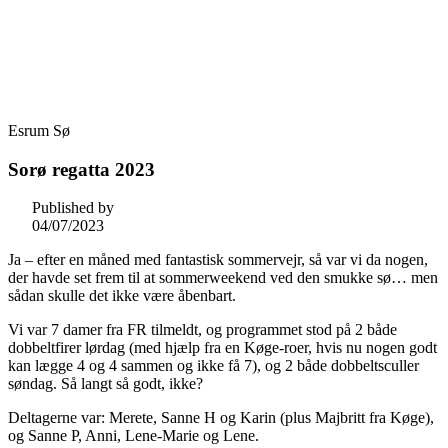
Skip
Fredensborg Roklub
to
content
Esrum Sø
Sorø regatta 2023
Published by
04/07/2023
Ja – efter en måned med fantastisk sommervejr, så var vi da nogen,
der havde set frem til at sommerweekend ved den smukke sø… men
sådan skulle det ikke være åbenbart.
Vi var 7 damer fra FR tilmeldt, og programmet stod på 2 både
dobbeltfirer lørdag (med hjælp fra en Køge-roer, hvis nu nogen godt
kan lægge 4 og 4 sammen og ikke få 7), og 2 både dobbeltsculler
søndag. Så langt så godt, ikke?
Deltagerne var: Merete, Sanne H og Karin (plus Majbritt fra Køge),
og Sanne P, Anni, Lene-Marie og Lene.