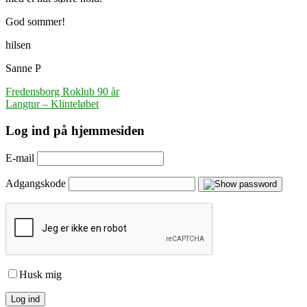
God sommer!
hilsen
Sanne P
Indlægsnavigation
Fredensborg Roklub 90 år
Langtur – Klinteløbet
Log ind på hjemmesiden
E-mail
Adgangskode
Husk mig