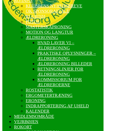
RO-INFO
KLUBBENS NYHEDSBREVE
OK SPONSORAFTALE
KLUBTØJ
FOTOS
MASTERSKAPRONING
MOTION OG LANGTUR
ÆLDRERONING
HVAD LAVER VI –
ÆLDRERONING
PRAKTISKE OPLYSNINGER –
ÆLDRERONING
ÆLDRERONING BILLEDER
RETNINGSLINJER FOR
ÆLDRERONING
KOMMISSORIUM FOR
ÆLDREROERNE
ROSTATISTIK
ERGOMETERTRÆNING
ERONING
INDRAPPORTERING AF UHELD
KALENDER
MEDLEMSOMRÅDE
VEJRBØJEN
ROKORT