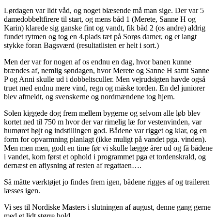
Lørdagen var lidt våd, og noget blæsende må man sige. Der var 5
damedobbeltfirere til start, og mens båd 1 (Merete, Sanne H og
Karin) klarede sig ganske fint og vandt, fik båd 2 (os andre) aldrig
fundet rytmen og tog en 4.plads tæt på Sorøs damer, og et langt
stykke foran Bagsværd (resultatlisten er helt i sort.)
Men der var for nogen af os endnu en dag, hvor banen kunne
brændes af, nemlig søndagen, hvor Merete og Sanne H samt Sanne
P og Anni skulle ud i dobbeltsculler. Men vejrudsigten havde også
truet med endnu mere vind, regn og måske torden. En del juniorer
blev afmeldt, og svenskerne og nordmændene tog hjem.
Solen kiggede dog frem mellem bygerne og selvom alle løb blev
kortet ned til 750 m hvor der var rimelig læ for vestenvinden, var
humøret højt og indstillingen god. Bådene var rigget og klar, og en
form for opvarmning planlagt (ikke muligt på vandet pga. vinden).
Men men men, godt en time før vi skulle lægge årer ud og få bådene
i vandet, kom først et ophold i programmet pga et tordenskrald, og
dernæst en aflysning af resten af regattaen….
Så måtte værktøjet jo findes frem igen, bådene rigges af og traileren
læsses igen.
Vi ses til Nordiske Masters i slutningen af august, denne gang gerne
med et lidt større hold.