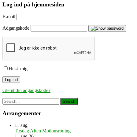
Log ind på hjemmesiden
E-mail
Adgangskode
Husk mig
Glemt din adgangskode?
Arrangementer
11
aug
Tirsdag Aften Motionsroning
11 aug 26