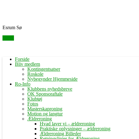
Skip
Fredensborg Roklub
to
content
Esrum Sø
Menu
Forside
Bliv medlem
Kontingentsatser
Roskole
Nybegynder Hjemmeside
Ro-Info
Klubbens nyhedsbreve
OK Sponsoraftale
Klubtøj
Fotos
Masterskaproning
Motion og langtur
Ældreroning
Hvad laver vi – ældreroning
Praktiske oplysninger – ældreroning
Ældreroning Billeder
Retningslinjer for Ældreroning