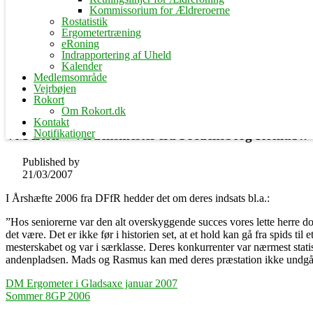
Kommissorium for Ældreroerne
Rostatistik
Ergometertræning
eRoning
Indrapportering af Uheld
Kalender
Medlemsområde
Vejrbøjen
Rokort
Om Rokort.dk
Kontakt
Notifikationer
VM Eton – Verdensmester fra Fredensborg Roklub!!
Published by
21/03/2007
I Årshæfte 2006 fra DFfR hedder det om deres indsats bl.a.:
”Hos seniorerne var den alt overskyggende succes vores lette herre 
det være. Det er ikke før i historien set, at et hold kan gå fra spids t
mesterskabet og var i særklasse. Deres konkurrenter var nærmest stat
andenpladsen. Mads og Rasmus kan med deres præstation ikke undgå a
Indlægsnavigation
DM Ergometer i Gladsaxe januar 2007
Sommer 8GP 2006