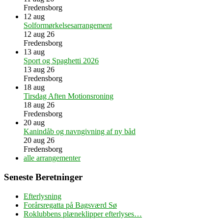
Fredensborg
12
aug
Solformørkelsesarrangement
12 aug 26
Fredensborg
13
aug
Sport og Spaghetti 2026
13 aug 26
Fredensborg
18
aug
Tirsdag Aften Motionsroning
18 aug 26
Fredensborg
20
aug
Kanindåb og navngivning af ny båd
20 aug 26
Fredensborg
alle arrangementer
Seneste Beretninger
Efterlysning
Forårsregatta på Bagsværd Sø
Roklubbens plæneklipper efterlyses…