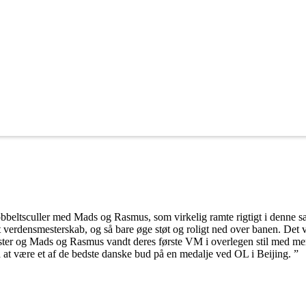
dobbeltsculler med Mads og Rasmus, som virkelig ramte rigtigt i denne 
il et verdensmesterskab, og så bare øge støt og roligt ned over banen. De
ister og Mads og Rasmus vandt deres første VM i overlegen stil med mer
t være et af de bedste danske bud på en medalje ved OL i Beijing. ”