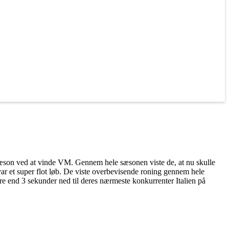
sæson ved at vinde VM. Gennem hele sæsonen viste de, at nu skulle
t var et super flot løb. De viste overbevisende roning gennem hele
e end 3 sekunder ned til deres nærmeste konkurrenter Italien på