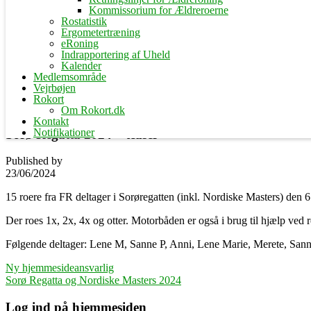
Kommissorium for Ældreroerne
Rostatistik
Ergometertræning
eRoning
Indrapportering af Uheld
Kalender
Medlemsområde
Vejrbøjen
Rokort
Om Rokort.dk
Kontakt
Notifikationer
Sorø Regatta 2024 – teaser
Published by
23/06/2024
15 roere fra FR deltager i Sorøregatten (inkl. Nordiske Masters) den 6.
Der roes 1x, 2x, 4x og otter. Motorbåden er også i brug til hjælp ved r
Følgende deltager: Lene M, Sanne P, Anni, Lene Marie, Merete, Sann
Indlægsnavigation
Ny hjemmesideansvarlig
Sorø Regatta og Nordiske Masters 2024
Log ind på hjemmesiden