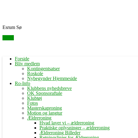
Skip
Fredensborg Roklub
to
content
Esrum Sø
Menu
Forside
Bliv medlem
Kontingentsatser
Roskole
Nybegynder Hjemmeside
Ro-Info
Klubbens nyhedsbreve
OK Sponsoraftale
Klubtøj
Fotos
Masterskaproning
Motion og langtur
Ældreroning
Hvad laver vi – ældreroning
Praktiske oplysninger – ældreroning
Ældreroning Billeder
Retningslinjer for Ældreroning