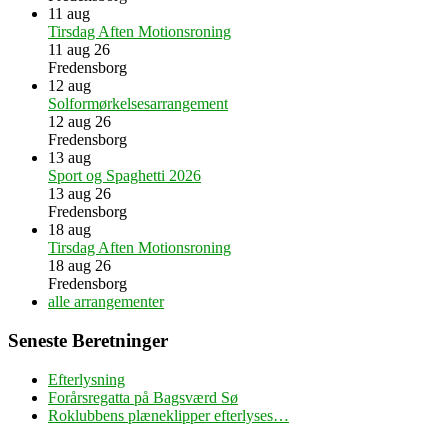
11
aug
Tirsdag Aften Motionsroning
11 aug 26
Fredensborg
12
aug
Solformørkelsesarrangement
12 aug 26
Fredensborg
13
aug
Sport og Spaghetti 2026
13 aug 26
Fredensborg
18
aug
Tirsdag Aften Motionsroning
18 aug 26
Fredensborg
alle arrangementer
Seneste Beretninger
Efterlysning
Forårsregatta på Bagsværd Sø
Roklubbens plæneklipper efterlyses…