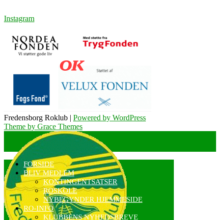
Instagram
Fredensborg Roklub |
Powered by WordPress
Theme by Grace Themes
FORSIDE
BLIV MEDLEM
KONTINGENTSATSER
ROSKOLE
NYBEGYNDER HJEMMESIDE
RO-INFO
KLUBBENS NYHEDSBREVE