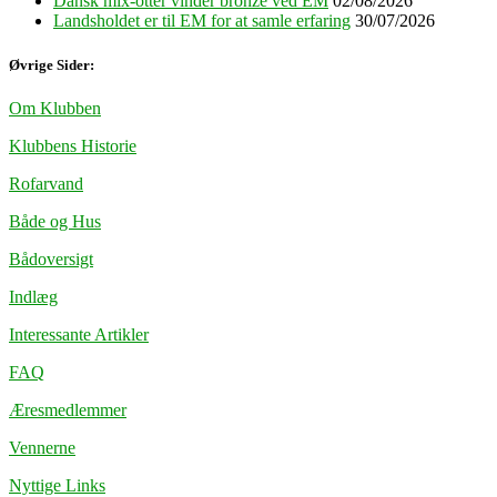
Dansk mix-otter vinder bronze ved EM
02/08/2026
Landsholdet er til EM for at samle erfaring
30/07/2026
Øvrige Sider:
Om Klubben
Klubbens Historie
Rofarvand
Både og Hus
Bådoversigt
Indlæg
Interessante Artikler
FAQ
Æresmedlemmer
Vennerne
Nyttige Links