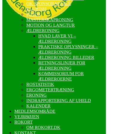
OK SPONSORAFTALE
KLUBTØJ
FOTOS
MASTERSKAPRONING
MOTION OG LANGTUR
ÆLDRERONING
HVAD LAVER VI –
ÆLDRERONING
PRAKTISKE OPLYSNINGER –
ÆLDRERONING
ÆLDRERONING BILLEDER
RETNINGSLINJER FOR
ÆLDRERONING
KOMMISSORIUM FOR
ÆLDREROERNE
ROSTATISTIK
ERGOMETERTRÆNING
ERONING
INDRAPPORTERING AF UHELD
KALENDER
MEDLEMSOMRÅDE
VEJRBØJEN
ROKORT
OM ROKORT.DK
KONTAKT