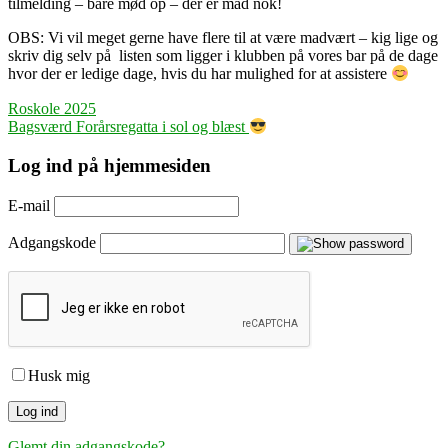
tilmelding – bare mød op – der er mad nok!
OBS: Vi vil meget gerne have flere til at være madvært – kig lige og
skriv dig selv på listen som ligger i klubben på vores bar på de dage
hvor der er ledige dage, hvis du har mulighed for at assistere
Indlægsnavigation
Roskole 2025
Bagsværd Forårsregatta i sol og blæst
Log ind på hjemmesiden
E-mail
Adgangskode
Husk mig
Glemt din adgangskode?