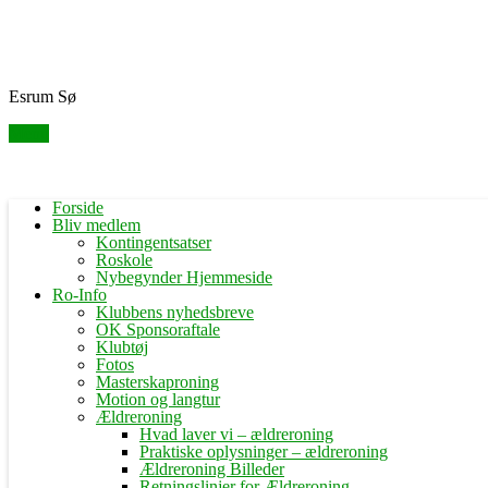
Skip
Fredensborg Roklub
to
content
Esrum Sø
Menu
Forside
Bliv medlem
Kontingentsatser
Roskole
Nybegynder Hjemmeside
Ro-Info
Klubbens nyhedsbreve
OK Sponsoraftale
Klubtøj
Fotos
Masterskaproning
Motion og langtur
Ældreroning
Hvad laver vi – ældreroning
Praktiske oplysninger – ældreroning
Ældreroning Billeder
Retningslinjer for Ældreroning