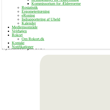
Kommissorium for Ældreroerne
Rostatistik
Ergometertræning
eRoning
Indrapportering af Uheld
Kalender
Medlemsområde
Vejrbøjen
Rokort
Om Rokort.dk
Kontakt
Notifikationer
Nyhedsbrev jan 2024