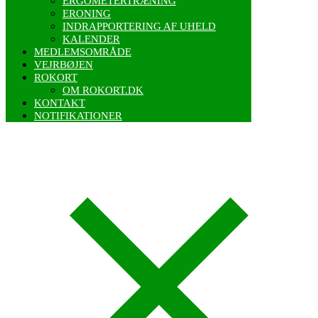
ERGOMETERTRÆNING
ERONING
INDRAPPORTERING AF UHELD
KALENDER
MEDLEMSOMRÅDE
VEJRBØJEN
ROKORT
OM ROKORT.DK
KONTAKT
NOTIFIKATIONER