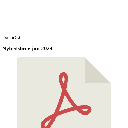
Skip
Fredensborg Roklub
to
content
Esrum Sø
Nyhedsbrev jun 2024