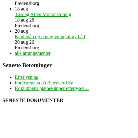
Fredensborg
18
aug
Tirsdag Aften Motionsroning
18 aug 26
Fredensborg
20
aug
Kanindåb og navngivning af ny båd
20 aug 26
Fredensborg
alle arrangementer
Seneste Beretninger
Efterlysning
Forårsregatta på Bagsværd Sø
Roklubbens plæneklipper efterlyses…
SENESTE DOKUMENTER