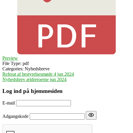
Preview
File Type:
pdf
Categories:
Nyhedsbreve
Indlægsnavigation
Referat af bestyrelsesmøde 4 jun 2024
Nyhedsbrev ældreroerne jun 2024
Log ind på hjemmesiden
E-mail
Adgangskode