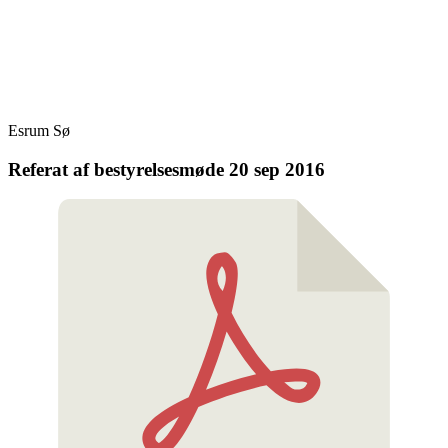
Skip
Fredensborg Roklub
to
content
Esrum Sø
Referat af bestyrelsesmøde 20 sep 2016