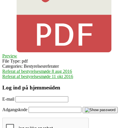
Preview
File Type:
pdf
Categories:
Bestyrelsesreferater
Indlægsnavigation
Referat af bestyrelsesmøde 8 aug 2016
Referat af bestyrelsesmøde 11 okt 2016
Log ind på hjemmesiden
E-mail
Adgangskode