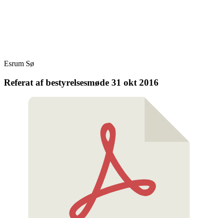
Skip
Fredensborg Roklub
to
content
Esrum Sø
Referat af bestyrelsesmøde 31 okt 2016