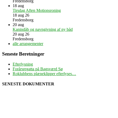
Fredensborg
18
aug
Tirsdag Aften Motionsroning
18 aug 26
Fredensborg
20
aug
Kanindåb og navngivning af ny båd
20 aug 26
Fredensborg
alle arrangementer
Seneste Beretninger
Efterlysning
Forårsregatta på Bagsværd Sø
Roklubbens plæneklipper efterlyses…
SENESTE DOKUMENTER