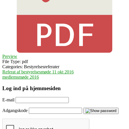
Preview
File Type:
pdf
Categories:
Bestyrelsesreferater
Indlægsnavigation
Referat af bestyrelsesmøde 11 okt 2016
medlemsmøde 2016
Log ind på hjemmesiden
E-mail
Adgangskode