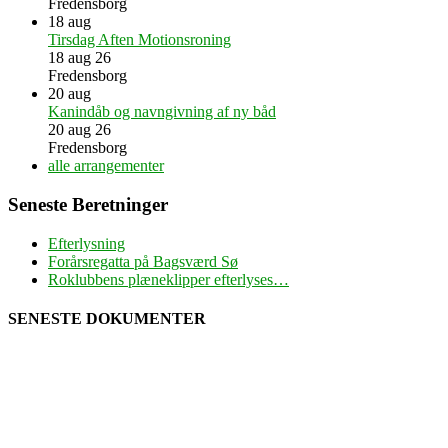
Fredensborg
18
aug
Tirsdag Aften Motionsroning
18 aug 26
Fredensborg
20
aug
Kanindåb og navngivning af ny båd
20 aug 26
Fredensborg
alle arrangementer
Seneste Beretninger
Efterlysning
Forårsregatta på Bagsværd Sø
Roklubbens plæneklipper efterlyses…
SENESTE DOKUMENTER