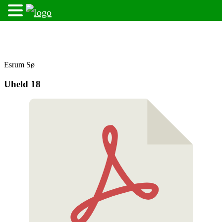
Skip
Fredensborg Roklub
to
content
Esrum Sø
Uheld 18