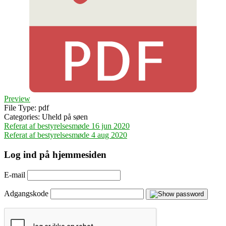
Preview
File Type:
pdf
Categories:
Uheld på søen
Indlægsnavigation
Referat af bestyrelsesmøde 16 jun 2020
Referat af bestyrelsesmøde 4 aug 2020
Log ind på hjemmesiden
E-mail
Adgangskode