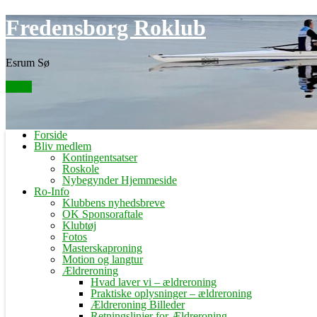
Skip
Fredensborg Roklub
to
content
Esrum Sø
Menu
Forside
Bliv medlem
Kontingentsatser
Roskole
Nybegynder Hjemmeside
Ro-Info
Klubbens nyhedsbreve
OK Sponsoraftale
Klubtøj
Fotos
Masterskaproning
Motion og langtur
Ældreroning
Hvad laver vi – ældreroning
Praktiske oplysninger – ældreroning
Ældreroning Billeder
Retningslinjer for Ældreroning