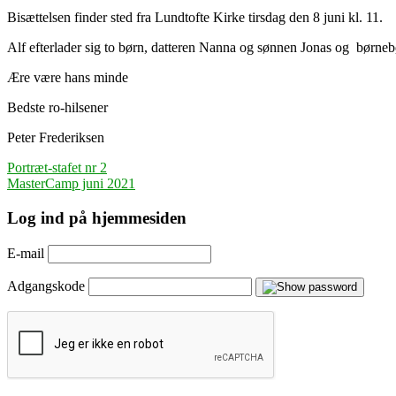
Bisættelsen finder sted fra Lundtofte Kirke tirsdag den 8 juni kl. 11.
Alf efterlader sig to børn, datteren Nanna og sønnen Jonas og børneb
Ære være hans minde
Bedste ro-hilsener
Peter Frederiksen
Indlægsnavigation
Portræt-stafet nr 2
MasterCamp juni 2021
Log ind på hjemmesiden
E-mail
Adgangskode