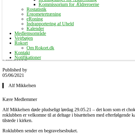
Kommissorium for Ældreroerne
Rostatistik
Ergometertræning
eRoning
Indrapportering af Uheld
Kalender
Medlemsområde
Vejrbøjen
Rokort
Om Rokort.dk
Kontakt
Notifikationer
Mindeord
Published by
05/06/2021
Alf Mikkelsen
Kære Medlemmer
Alf Mikkelsen døde pludseligt lørdag 29.05.21 – det kom som et chok 
roklubben er velkomne til at deltage i bisættelsen med efterfølgende 
tilstede i kirken.
Roklubben sender en begravelsesbuket.