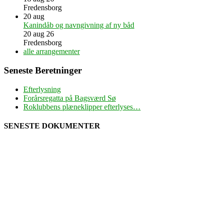
Fredensborg
20
aug
Kanindåb og navngivning af ny båd
20 aug 26
Fredensborg
alle arrangementer
Seneste Beretninger
Efterlysning
Forårsregatta på Bagsværd Sø
Roklubbens plæneklipper efterlyses…
SENESTE DOKUMENTER