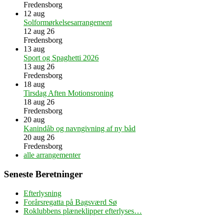
Fredensborg
12
aug
Solformørkelsesarrangement
12 aug 26
Fredensborg
13
aug
Sport og Spaghetti 2026
13 aug 26
Fredensborg
18
aug
Tirsdag Aften Motionsroning
18 aug 26
Fredensborg
20
aug
Kanindåb og navngivning af ny båd
20 aug 26
Fredensborg
alle arrangementer
Seneste Beretninger
Efterlysning
Forårsregatta på Bagsværd Sø
Roklubbens plæneklipper efterlyses…