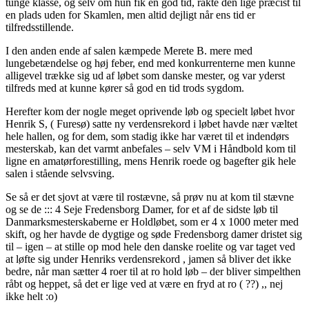
tunge klasse, og selv om hun fik en god tid, rakte den lige præcist til
en plads uden for Skamlen, men altid dejligt når ens tid er
tilfredsstillende.
I den anden ende af salen kæmpede Merete B. mere med
lungebetændelse og høj feber, end med konkurrenterne men kunne
alligevel trække sig ud af løbet som danske mester, og var yderst
tilfreds med at kunne kører så god en tid trods sygdom.
Herefter kom der nogle meget oprivende løb og specielt løbet hvor
Henrik S, ( Furesø) satte ny verdensrekord i løbet havde nær væltet
hele hallen, og for dem, som stadig ikke har været til et indendørs
mesterskab, kan det varmt anbefales – selv VM i Håndbold kom til
ligne en amatørforestilling, mens Henrik roede og bagefter gik hele
salen i stående selvsving.
Se så er det sjovt at være til rostævne, så prøv nu at kom til stævne
og se de ::: 4 Seje Fredensborg Damer, for et af de sidste løb til
Danmarksmesterskaberne er Holdløbet, som er 4 x 1000 meter med
skift, og her havde de dygtige og søde Fredensborg damer dristet sig
til – igen – at stille op mod hele den danske roelite og var taget ved
at løfte sig under Henriks verdensrekord , jamen så bliver det ikke
bedre, når man sætter 4 roer til at ro hold løb – der bliver simpelthen
råbt og heppet, så det er lige ved at være en fryd at ro ( ??) ,, nej
ikke helt :o)