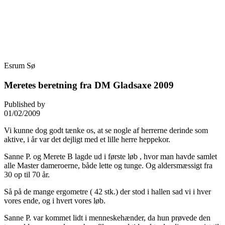
Skip
Fredensborg Roklub
to
content
Esrum Sø
Meretes beretning fra DM Gladsaxe 2009
Published by
01/02/2009
Vi kunne dog godt tænke os, at se nogle af herrerne derinde som
aktive, i år var det dejligt med et lille herre heppekor.
Sanne P. og Merete B lagde ud i første løb , hvor man havde samlet
alle Master dameroerne, både lette og tunge. Og aldersmæssigt fra
30 op til 70 år.
Så på de mange ergometre ( 42 stk.) der stod i hallen sad vi i hver
vores ende, og i hvert vores løb.
Sanne P. var kommet lidt i menneskehænder, da hun prøvede den