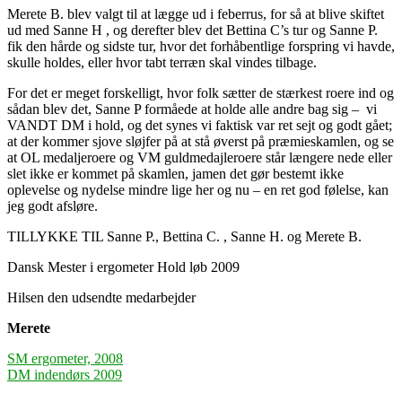
Merete B. blev valgt til at lægge ud i feberrus, for så at blive skiftet
ud med Sanne H , og derefter blev det Bettina C’s tur og Sanne P.
fik den hårde og sidste tur, hvor det forhåbentlige forspring vi havde,
skulle holdes, eller hvor tabt terræn skal vindes tilbage.
For det er meget forskelligt, hvor folk sætter de stærkest roere ind og
sådan blev det, Sanne P formåede at holde alle andre bag sig – vi
VANDT DM i hold, og det synes vi faktisk var ret sejt og godt gået;
at der kommer sjove sløjfer på at stå øverst på præmieskamlen, og se
at OL medaljeroere og VM guldmedajleroere står længere nede eller
slet ikke er kommet på skamlen, jamen det gør bestemt ikke
oplevelse og nydelse mindre lige her og nu – en ret god følelse, kan
jeg godt afsløre.
TILLYKKE TIL Sanne P., Bettina C. , Sanne H. og Merete B.
Dansk Mester i ergometer Hold løb 2009
Hilsen den udsendte medarbejder
Merete
Indlægsnavigation
SM ergometer, 2008
DM indendørs 2009