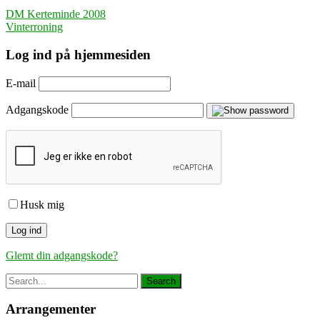
Indlægsnavigation
DM Kerteminde 2008
Vinterroning
Log ind på hjemmesiden
E-mail
Adgangskode
Husk mig
Glemt din adgangskode?
Arrangementer