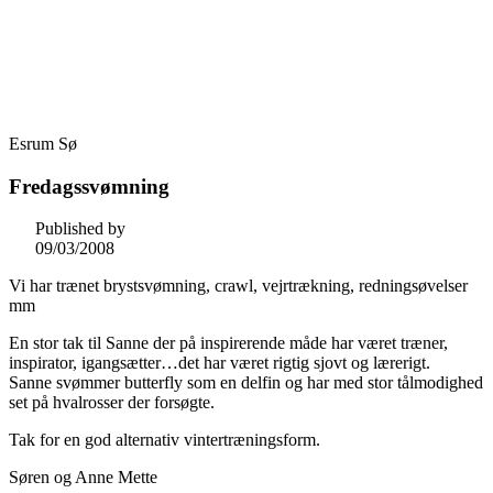
Skip
Fredensborg Roklub
to
content
Esrum Sø
Fredagssvømning
Published by
09/03/2008
Vi har trænet brystsvømning, crawl, vejrtrækning, redningsøvelser
mm
En stor tak til Sanne der på inspirerende måde har været træner,
inspirator, igangsætter…det har været rigtig sjovt og lærerigt.
Sanne svømmer butterfly som en delfin og har med stor tålmodighed
set på hvalrosser der forsøgte.
Tak for en god alternativ vintertræningsform.
Søren og Anne Mette