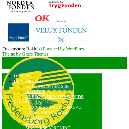
Fredensborg Roklub |
Powered by WordPress
Theme by Grace Themes
FORSIDE
BLIV MEDLEM
KONTINGENTSATSER
ROSKOLE
NYBEGYNDER HJEMMESIDE
RO-INFO
KLUBBENS NYHEDSBREVE
OK SPONSORAFTALE
KLUBTØJ
FOTOS
MASTERSKAPRONING