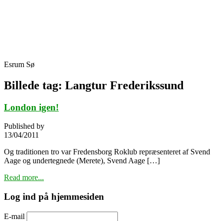
Skip
Fredensborg Roklub
to
content
Esrum Sø
Billede tag:
Langtur Frederikssund
London igen!
Published by
13/04/2011
Og traditionen tro var Fredensborg Roklub repræsenteret af Svend
Aage og undertegnede (Merete), Svend Aage […]
Read more...
Log ind på hjemmesiden
E-mail