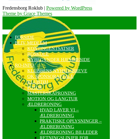
Fredensborg Roklub |
Powered by WordPress
Theme by Grace Themes
FORSIDE
BLIV MEDLEM
KONTINGENTSATSER
ROSKOLE
NYBEGYNDER HJEMMESIDE
RO-INFO
KLUBBENS NYHEDSBREVE
OK SPONSORAFTALE
KLUBTØJ
FOTOS
MASTERSKAPRONING
MOTION OG LANGTUR
ÆLDRERONING
HVAD LAVER VI –
ÆLDRERONING
PRAKTISKE OPLYSNINGER –
ÆLDRERONING
ÆLDRERONING BILLEDER
RETNINGSLINJER FOR