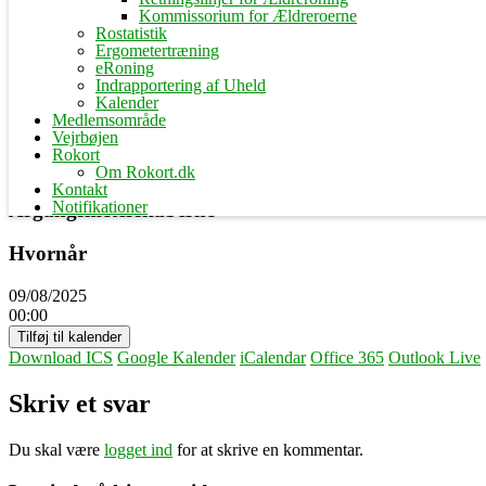
Kommissorium for Ældreroerne
Rostatistik
Ergometertræning
eRoning
Indrapportering af Uheld
Kalender
Medlemsområde
Vejrbøjen
Rokort
Om Rokort.dk
Kontakt
Notifikationer
Argangsmeterskaberne
Hvornår
09/08/2025
00:00
Tilføj til kalender
Download ICS
Google Kalender
iCalendar
Office 365
Outlook Live
Skriv et svar
Du skal være
logget ind
for at skrive en kommentar.