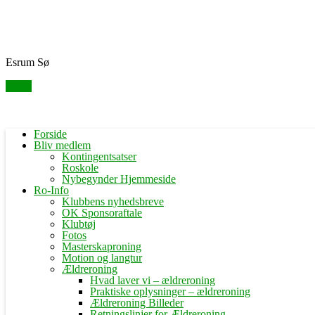
Skip
Fredensborg Roklub
to
content
Esrum Sø
Menu
Forside
Bliv medlem
Kontingentsatser
Roskole
Nybegynder Hjemmeside
Ro-Info
Klubbens nyhedsbreve
OK Sponsoraftale
Klubtøj
Fotos
Masterskaproning
Motion og langtur
Ældreroning
Hvad laver vi – ældreroning
Praktiske oplysninger – ældreroning
Ældreroning Billeder
Retningslinjer for Ældreroning