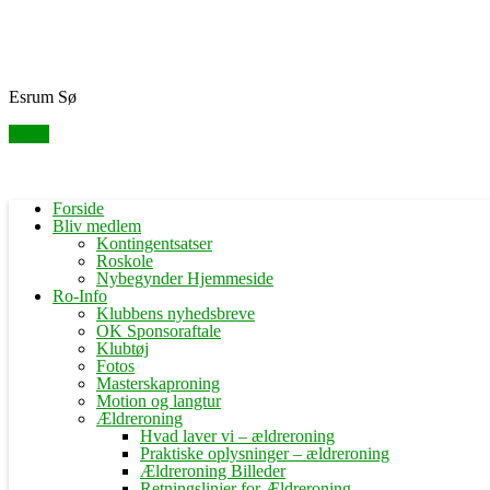
Skip
Fredensborg Roklub
to
content
Esrum Sø
Menu
Forside
Bliv medlem
Kontingentsatser
Roskole
Nybegynder Hjemmeside
Ro-Info
Klubbens nyhedsbreve
OK Sponsoraftale
Klubtøj
Fotos
Masterskaproning
Motion og langtur
Ældreroning
Hvad laver vi – ældreroning
Praktiske oplysninger – ældreroning
Ældreroning Billeder
Retningslinjer for Ældreroning