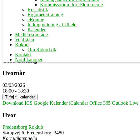
Kommissorium for Ældreroerne
Rostatistik
Ergometertræning
eRoning
Indrapportering af Uheld
Kalender
Medlemsområde
Vejrbøjen
Rokort
Om Rokort.dk
Kontakt
Notifikationer
Core-træning
Hvornår
03/03/2026
18:00 - 18:30
Tilføj til kalender
Download ICS
Google Kalender
iCalendar
Office 365
Outlook Live
Hvor
Fredensborg Roklub
Sørupvej 6, Fredensborg, 3480
Kort utilgængelig