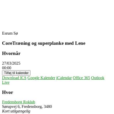
Skip
Fredensborg Roklub
to
content
Esrum Sø
CoreTræning og superplanke med Lene
Hvornår
27/03/2025
00:00
Tilføj til kalender
Download ICS
Google Kalender
iCalendar
Office 365
Outlook
Live
Hvor
Fredensborg Roklub
Sørupvej 6, Fredensborg, 3480
Kort utilgængelig