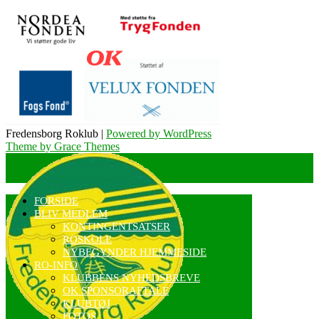
Fredensborg Roklub |
Powered by WordPress
Theme by Grace Themes
FORSIDE
BLIV MEDLEM
KONTINGENTSATSER
ROSKOLE
NYBEGYNDER HJEMMESIDE
RO-INFO
KLUBBENS NYHEDSBREVE
OK SPONSORAFTALE
KLUBTØJ
FOTOS