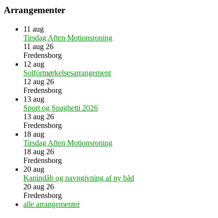
Arrangementer
11
aug
Tirsdag Aften Motionsroning
11 aug 26
Fredensborg
12
aug
Solformørkelsesarrangement
12 aug 26
Fredensborg
13
aug
Sport og Spaghetti 2026
13 aug 26
Fredensborg
18
aug
Tirsdag Aften Motionsroning
18 aug 26
Fredensborg
20
aug
Kanindåb og navngivning af ny båd
20 aug 26
Fredensborg
alle arrangementer