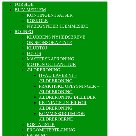
FORSIDE
BLIV MEDLEM
KONTINGENTSATSER
ROSKOLE
NYBEGYNDER HJEMMESIDE
RO-INFO
KLUBBENS NYHEDSBREVE
OK SPONSORAFTALE
KLUBTØJ
FOTOS
MASTERSKAPRONING
MOTION OG LANGTUR
ÆLDRERONING
HVAD LAVER VI –
ÆLDRERONING
PRAKTISKE OPLYSNINGER –
ÆLDRERONING
ÆLDRERONING BILLEDER
RETNINGSLINJER FOR
ÆLDRERONING
KOMMISSORIUM FOR
ÆLDREROERNE
ROSTATISTIK
ERGOMETERTRÆNING
ERONING