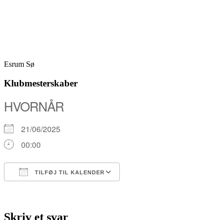
Skip
Fredensborg Roklub
to
content
Esrum Sø
Klubmesterskaber
HVORNÅR
21/06/2025
00:00
TILFØJ TIL KALENDER
Download ICS
Google Kalender
iCalendar
Office 365
Outlook Live
Skriv et svar