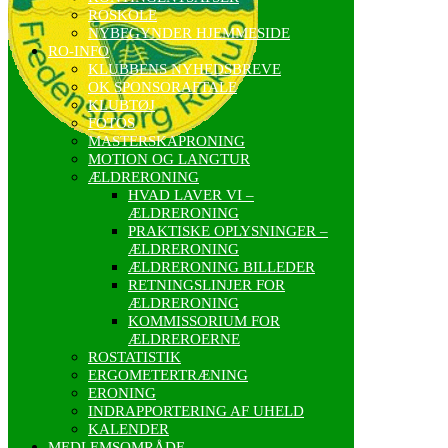
ROSKOLE
NYBEGYNDER HJEMMESIDE
RO-INFO
KLUBBENS NYHEDSBREVE
OK SPONSORAFTALE
KLUBTØJ
FOTOS
MASTERSKAPRONING
MOTION OG LANGTUR
ÆLDRERONING
HVAD LAVER VI –
ÆLDRERONING
PRAKTISKE OPLYSNINGER –
ÆLDRERONING
ÆLDRERONING BILLEDER
RETNINGSLINJER FOR
ÆLDRERONING
KOMMISSORIUM FOR
ÆLDREROERNE
ROSTATISTIK
ERGOMETERTRÆNING
ERONING
INDRAPPORTERING AF UHELD
KALENDER
MEDLEMSOMRÅDE