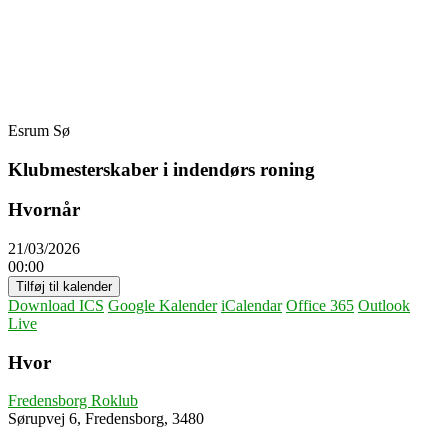
Skip
Fredensborg Roklub
to
content
Esrum Sø
Klubmesterskaber i indendørs roning
Hvornår
21/03/2026
00:00
Tilføj til kalender
Download ICS
Google Kalender
iCalendar
Office 365
Outlook
Live
Hvor
Fredensborg Roklub
Sørupvej 6, Fredensborg, 3480