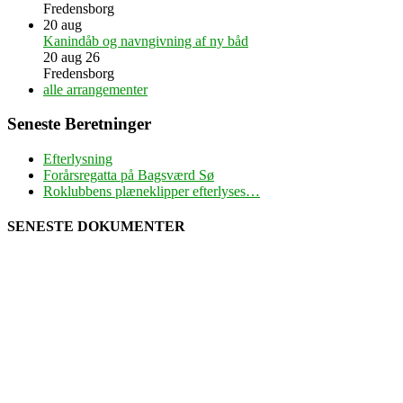
Fredensborg
20
aug
Kanindåb og navngivning af ny båd
20 aug 26
Fredensborg
alle arrangementer
Seneste Beretninger
Efterlysning
Forårsregatta på Bagsværd Sø
Roklubbens plæneklipper efterlyses…
SENESTE DOKUMENTER