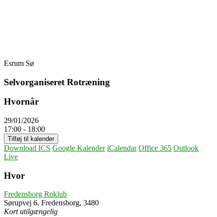
Skip
Fredensborg Roklub
to
content
Esrum Sø
Selvorganiseret Rotræning
Hvornår
29/01/2026
17:00 - 18:00
Tilføj til kalender
Download ICS
Google Kalender
iCalendar
Office 365
Outlook
Live
Hvor
Fredensborg Roklub
Sørupvej 6, Fredensborg, 3480
Kort utilgængelig