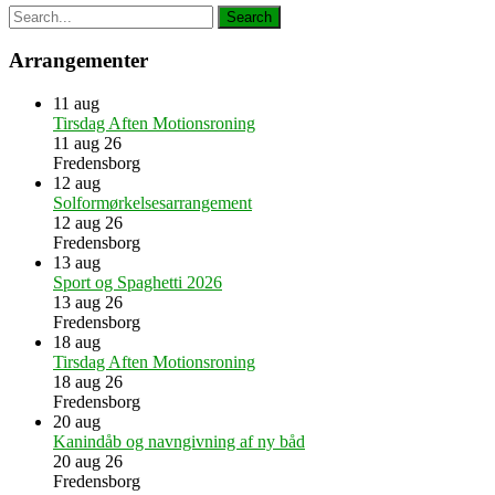
Arrangementer
11
aug
Tirsdag Aften Motionsroning
11 aug 26
Fredensborg
12
aug
Solformørkelsesarrangement
12 aug 26
Fredensborg
13
aug
Sport og Spaghetti 2026
13 aug 26
Fredensborg
18
aug
Tirsdag Aften Motionsroning
18 aug 26
Fredensborg
20
aug
Kanindåb og navngivning af ny båd
20 aug 26
Fredensborg