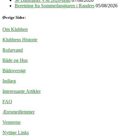
Se Danmarks VM 2026-hold
07/08/2026
Beretning fra Sommerlangturen i Randers
05/08/2026
Øvrige Sider:
Om Klubben
Klubbens Historie
Rofarvand
Både og Hus
Bådoversigt
Indlæg
Interessante Artikler
FAQ
Æresmedlemmer
Vennerne
Nyttige Links