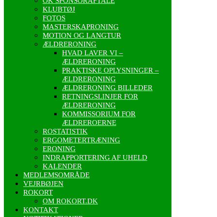
OK SPONSORAFTALE
KLUBTØJ
FOTOS
MASTERSKAPRONING
MOTION OG LANGTUR
ÆLDRERONING
HVAD LAVER VI –
ÆLDRERONING
PRAKTISKE OPLYSNINGER –
ÆLDRERONING
ÆLDRERONING BILLEDER
RETNINGSLINJER FOR
ÆLDRERONING
KOMMISSORIUM FOR
ÆLDREROERNE
ROSTATISTIK
ERGOMETERTRÆNING
ERONING
INDRAPPORTERING AF UHELD
KALENDER
MEDLEMSOMRÅDE
VEJRBØJEN
ROKORT
OM ROKORT.DK
KONTAKT