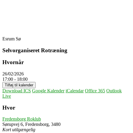
Skip
Fredensborg Roklub
to
content
Esrum Sø
Selvorganiseret Rotræning
Hvornår
26/02/2026
17:00 - 18:00
Tilføj til kalender
Download ICS
Google Kalender
iCalendar
Office 365
Outlook
Live
Hvor
Fredensborg Roklub
Sørupvej 6, Fredensborg, 3480
Kort utilgængelig