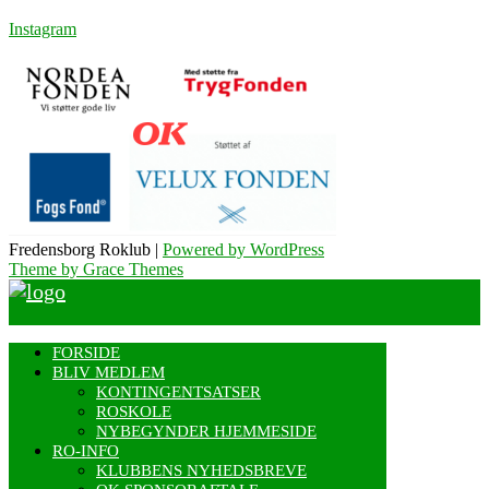
Instagram
Fredensborg Roklub |
Powered by WordPress
Theme by Grace Themes
FORSIDE
BLIV MEDLEM
KONTINGENTSATSER
ROSKOLE
NYBEGYNDER HJEMMESIDE
RO-INFO
KLUBBENS NYHEDSBREVE