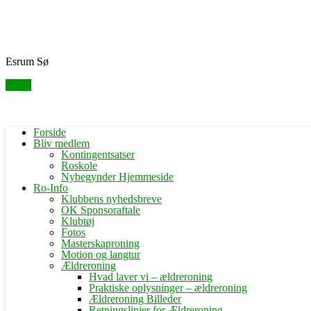
Skip
Fredensborg Roklub
to
content
Esrum Sø
Menu
Forside
Bliv medlem
Kontingentsatser
Roskole
Nybegynder Hjemmeside
Ro-Info
Klubbens nyhedsbreve
OK Sponsoraftale
Klubtøj
Fotos
Masterskaproning
Motion og langtur
Ældreroning
Hvad laver vi – ældreroning
Praktiske oplysninger – ældreroning
Ældreroning Billeder
Retningslinjer for Ældreroning