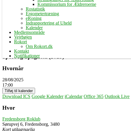
Kommissorium for Ældreroerne
Rostatistik
Ergometertræning
eRoning
Indrapportering af Uheld
Kalender
Medlemsområde
Vejrbøjen
Rokort
Om Rokort.dk
Kontakt
Notifikationer
Sport og Spaghetti (2025)
Hvornår
28/08/2025
17:00
Tilføj til kalender
Download ICS
Google Kalender
iCalendar
Office 365
Outlook Live
Hvor
Fredensborg Roklub
Sørupvej 6, Fredensborg, 3480
Kort utilgængelig