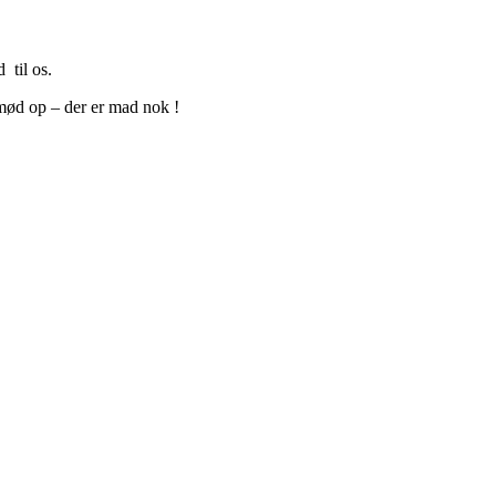
 til os.
 mød op – der er mad nok !