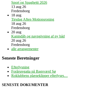
Sport og Spaghetti 2026
13 aug 26
Fredensborg
18
aug
Tirsdag Aften Motionsroning
18 aug 26
Fredensborg
20
aug
Kanindåb og navngivning af ny båd
20 aug 26
Fredensborg
alle arrangementer
Seneste Beretninger
Efterlysning
Forårsregatta på Bagsværd Sø
Roklubbens plæneklipper efterlyses…
SENESTE DOKUMENTER