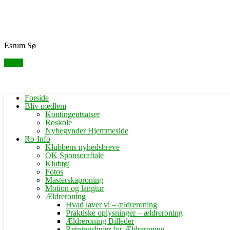
Skip
Fredensborg Roklub
to
content
Esrum Sø
Menu
Forside
Bliv medlem
Kontingentsatser
Roskole
Nybegynder Hjemmeside
Ro-Info
Klubbens nyhedsbreve
OK Sponsoraftale
Klubtøj
Fotos
Masterskaproning
Motion og langtur
Ældreroning
Hvad laver vi – ældreroning
Praktiske oplysninger – ældreroning
Ældreroning Billeder
Retningslinjer for Ældreroning