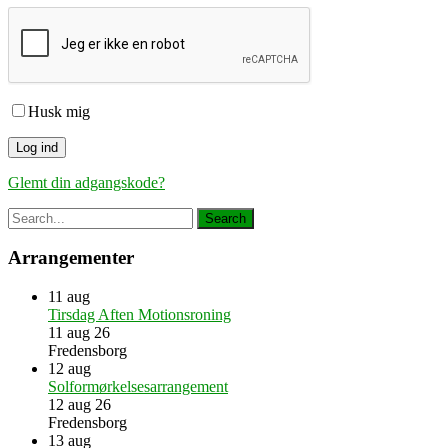
Husk mig
Glemt din adgangskode?
Arrangementer
11
aug
Tirsdag Aften Motionsroning
11 aug 26
Fredensborg
12
aug
Solformørkelsesarrangement
12 aug 26
Fredensborg
13
aug