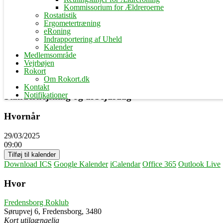
Kommissorium for Ældreroerne
Rostatistik
Ergometertræning
eRoning
Indrapportering af Uheld
Kalender
Medlemsområde
Vejrbøjen
Rokort
Om Rokort.dk
Kontakt
Notifikationer
Standerhejsning og arbejdsdag
Hvornår
29/03/2025
09:00
Tilføj til kalender
Download ICS
Google Kalender
iCalendar
Office 365
Outlook Live
Hvor
Fredensborg Roklub
Sørupvej 6, Fredensborg, 3480
Kort utilgængelig