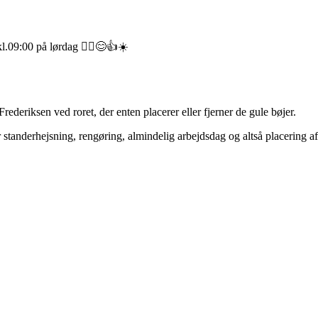
l.09:00 på lørdag 🚣‍♀️😊👍☀️
Frederiksen ved roret, der enten placerer eller fjerner de gule bøjer.
r standerhejsning, rengøring, almindelig arbejdsdag og altså placering af