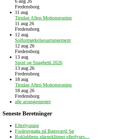
6 aug 26
Fredensborg
11
aug
Tirsdag Aften Motionsroning
11 aug 26
Fredensborg
12
aug
Solformørkelsesarrangement
12 aug 26
Fredensborg
13
aug
Sport og Spaghetti 2026
13 aug 26
Fredensborg
18
aug
Tirsdag Aften Motionsroning
18 aug 26
Fredensborg
alle arrangementer
Seneste Beretninger
Efterlysning
Forårsregatta på Bagsværd Sø
Roklubbens plæneklipper efterlyses…