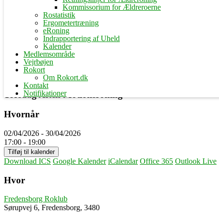
Kommissorium for Ældreroerne
Rostatistik
Ergometertræning
eRoning
Indrapportering af Uheld
Kalender
Medlemsområde
Vejrbøjen
Rokort
Om Rokort.dk
Kontakt
Notifikationer
Torsdag Aften Motionsroning
Hvornår
02/04/2026 - 30/04/2026
17:00 - 19:00
Tilføj til kalender
Download ICS
Google Kalender
iCalendar
Office 365
Outlook Live
Hvor
Fredensborg Roklub
Sørupvej 6, Fredensborg, 3480