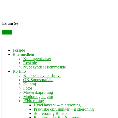
Skip
Fredensborg Roklub
to
content
Esrum Sø
Menu
Forside
Bliv medlem
Kontingentsatser
Roskole
Nybegynder Hjemmeside
Ro-Info
Klubbens nyhedsbreve
OK Sponsoraftale
Klubtøj
Fotos
Masterskaproning
Motion og langtur
Ældreroning
Hvad laver vi – ældreroning
Praktiske oplysninger – ældreroning
Ældreroning Billeder
Retningslinjer for Ældreroning