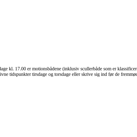
dage kl. 17.00 er motionsbådene (inklusiv scullerbåde som er klassificer
vne tidspunkter tirsdage og torsdage eller skrive sig ind før de fremmød