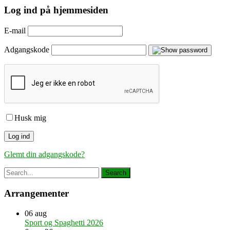
Log ind på hjemmesiden
E-mail
Adgangskode
Husk mig
Glemt din adgangskode?
Arrangementer
06
aug
Sport og Spaghetti 2026