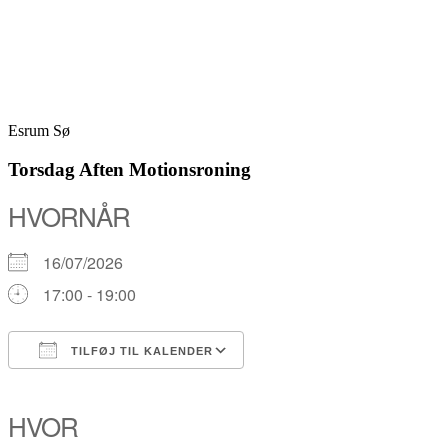
Skip
Fredensborg Roklub
to
content
Esrum Sø
Torsdag Aften Motionsroning
HVORNÅR
16/07/2026
17:00 - 19:00
TILFØJ TIL KALENDER
Download ICS
Google Kalender
iCalendar
Office 365
Outlook Live
HVOR