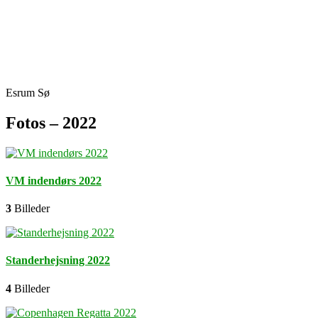
Skip
Fredensborg Roklub
to
content
Esrum Sø
Fotos – 2022
VM indendørs 2022
3
Billeder
Standerhejsning 2022
4
Billeder